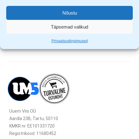
AC/DC
2x LR20 patareid (ei ole pakendiga kaasas)
Nõustu
teleskoopiline antenn
kõrvaklapi pesa
Täpsemad valikud
Privaatsustingimused
Uuem Viis OÜ
Aardla 23B, Tartu, 50110
KMKR nr. EE101331720
Registrikood: 11680452