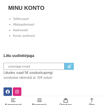
MINU KONTO
Tellimused
Allalaadimised
Aadressid
Konto andmed
Liitu uudiskirjaga
Liitudes saad 5€ sooduskupongi
soodustus rakendub al. 30€ ostust
Kategooriad
Peamenüü
Ostukorv
Üles