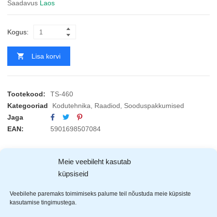
Saadavus
Laos
Kogus:
Lisa korvi
Tootekood:
TS-460
Kategooriad
Kodutehnika
,
Raadiod
,
Sooduspakkumised
Jaga
EAN:
5901698507084
KIRJELDUS
ARVUSTUSED (0)
TOOTJAD (1)
Meie veebileht kasutab
küpsiseid
Tiross
raadio
Veebilehe paremaks toimimiseks palume teil nõustuda meie küpsiste
kasutamise tingimustega.
FM/AM/SW1-2