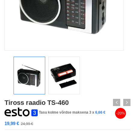
Tiross raadio TS-460
Tasu kolme võrdse maksena 3 x
6,66
€
-20%
19,99
€
24,99
€