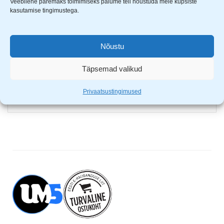
Veebilehe paremaks toimimiseks palume teil nõustuda meie küpsiste
Valgustugevus: 550 luumenit
kasutamise tingimustega.
Valgustemperatuurid: 3000k, 4000k, 6500k
Lambi eluiga: 20 000h
Kirjatarvete hoidik
Nõustu
Puutetundlik paneel
Täpsemad valikud
Võimsus 8W
Toitejuhtme pikkus 1.8m
Privaatsustingimused
Energiaklass: F