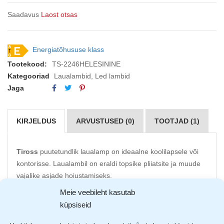
Saadavus
Laost otsas
Energiatõhususe klass
Tootekood:
TS-2246HELESININE
Kategooriad
Laualambid
,
Led lambid
Jaga
KIRJELDUS
ARVUSTUSED (0)
TOOTJAD (1)
Tiross
puutetundlik laualamp on ideaalne koolilapsele või
kontorisse. Laualambil on eraldi topsike pliiatsite ja muude
vajalike asjade hoiustamiseks.
Võimas 550 luumenit tagab suurepäraste valguse ning
Meie veebileht kasutab
lambil on võimalik muuta valgustemperatuuri.
küpsiseid
Valgusallikas: 48 SMD LED