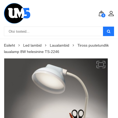
0
Esileht
Led lambid
Laualambid
Tiross puutetundlik
laualamp 8W helesinine TS-2246