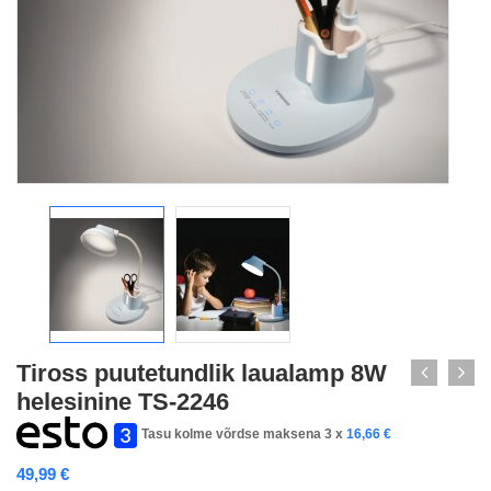
Tiross puutetundlik laualamp 8W
helesinine TS-2246
Tasu kolme võrdse maksena 3 x
16,66
€
49,99
€