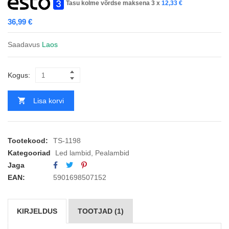
Tasu kolme võrdse maksena 3 x
12,33
€
36,99
€
Saadavus
Laos
Kogus:
Lisa korvi
Tootekood:
TS-1198
Kategooriad
Led lambid
,
Pealambid
Jaga
EAN:
5901698507152
KIRJELDUS
TOOTJAD (1)