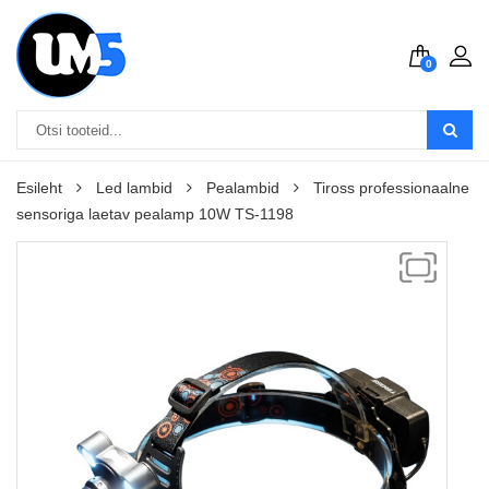
0
Esileht
Led lambid
Pealambid
Tiross professionaalne
sensoriga laetav pealamp 10W TS-1198