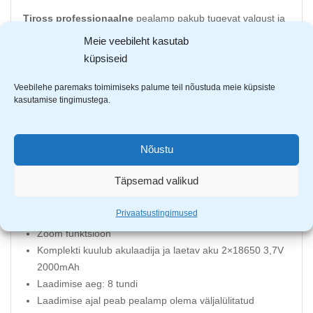
Tiross professionaalne
pealamp pakub tugevat valgust ja
kauaaegset vastupidavust. Erinevad
Meie veebileht kasutab
funktsioonid võimaldavad pealampi kasutada otstarbekalt.
küpsiseid
Pealambi valgusnurka on võimalik
muuta, keerates lampi vastavalt ülesse või alla. Eraldi nupp
Veebilehe paremaks toimimiseks palume teil nõustuda meie küpsiste
kasutamise tingimustega.
aktiveerib sensori, mille abil käega lambi
eest viibates saab pealampi välja ja sisse lülitada.
Nõustu
Valgusallikas: 10W CREE LED T6XML, 2x 1W COB LED
Valgustugevus: 360lm
Täpsemad valikud
Valgusfunktsioonid: 100% põhi LED, külgmised LED-id,
kõik LED-id põlevad
Privaatsustingimused
Veekindel IPX4
Zoom funktsioon
Komplekti kuulub akulaadija ja laetav aku 2×18650 3,7V
2000mAh
Laadimise aeg: 8 tundi
Laadimise ajal peab pealamp olema väljalülitatud