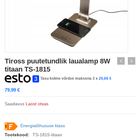
Tiross puutetundlik laualamp 8W
titaan TS-1815
Tasu kolme võrdse maksena 3 x
26,66
€
79,99
€
Saadavus
Laost otsas
Energiatõhususe klass
Tootekood:
TS-1815-titaan