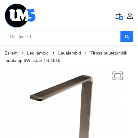
0
Esileht
Led lambid
Laualambid
Tiross puutetundlik
laualamp 8W titaan TS-1815