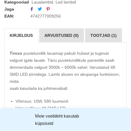
Kategooriad
Laualambid
,
Led lambid
Jaga
EAN:
4742777009256
KIRJELDUS
ARVUSTUSED (0)
TOOTJAD (1)
Tiross
puutetundlik lauamap pakub hubast ja tugevat
valgust igale lauale. Tänu puutetundlikule paneelile saab
dimmerdada valgust 3000k – 6000k vahel. Varustatud 48
SMD LED pirnidega. Lambi aluses on akupanga funktsioon,
mida
saab kasutada ka juhtmevabalt.
Võimsus: 10W, 580 luumenit
Valgusallikas: 48 SMD LED
Kolm erinevat valgustemperatuuri: 3000K, 4000K ja
Meie veebileht kasutab
6000K
küpsiseid
Valgused: soe valge, külm valge ja päevavalgus