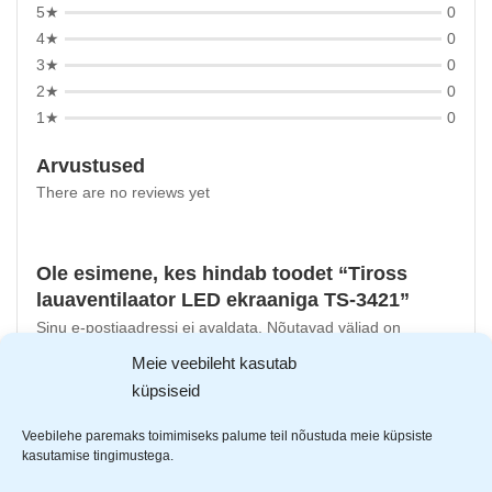
5★
0
4★
0
3★
0
2★
0
1★
0
Arvustused
There are no reviews yet
Ole esimene, kes hindab toodet “Tiross
lauaventilaator LED ekraaniga TS-3421”
Sinu e-postiaadressi ei avaldata.
Nõutavad väljad on
tähistatud
*
-ga
Meie veebileht kasutab
küpsiseid
Sinu hinnang
Sinu arvustus
*
Veebilehe paremaks toimimiseks palume teil nõustuda meie küpsiste
kasutamise tingimustega.