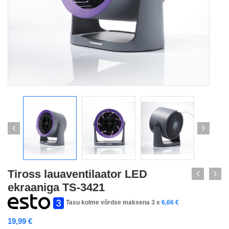
Tiross lauaventilaator LED
ekraaniga TS-3421
Tasu kolme võrdse maksena 3 x
6,66
€
19,99
€