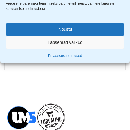
3W COB 150 luumenit
Veebilehe paremaks toimimiseks palume teil nõustuda meie küpsiste
kasutamise tingimustega.
1W LED 50 luumenit
1200mAh li-on aku
laadimise aeg 3 tundi, tööaeg 2,5 tundi
Nõustu
laadimise indikaator
riputuskonks, vööklamber
Täpsemad valikud
tugev magnetiga põhi
180° pööratav korpus
Privaatsustingimused
mõõt: 155 x 40 x 28 mm