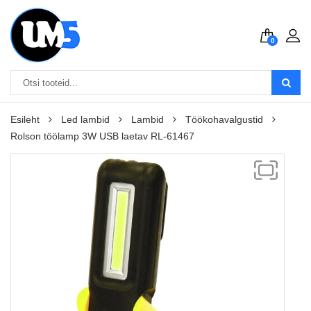
0
Esileht
Led lambid
Lambid
Töökohavalgustid
Rolson töölamp 3W USB laetav RL-61467