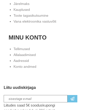
Järelmaks
Kauplused
Toote tagasikutsumine
Vana elektroonika vastuvõtt
MINU KONTO
Tellimused
Allalaadimised
Aadressid
Konto andmed
Liitu uudiskirjaga
Liitudes saad 5€ sooduskupongi