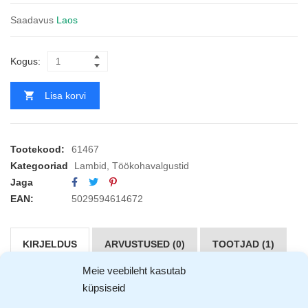
Saadavus
Laos
Kogus:
Lisa korvi
Tootekood:
61467
Kategooriad
Lambid
,
Töökohavalgustid
Jaga
EAN:
5029594614672
KIRJELDUS
ARVUSTUSED (0)
TOOTJAD (1)
Meie veebileht kasutab
Rolson töölamp 3W USB laetav
küpsiseid