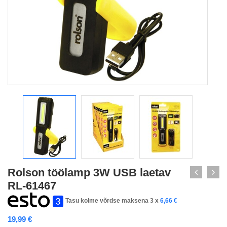
Rolson töölamp 3W USB laetav
RL-61467
Tasu kolme võrdse maksena 3 x
6,66
€
19,99
€