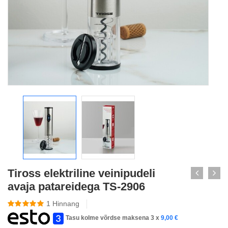
Tiross elektriline veinipudeli
avaja patareidega TS-2906
1
Hinnang
Tasu kolme võrdse maksena 3 x
9,00
€