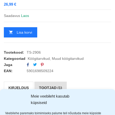
26,99
€
Saadavus
Laos
Lisa korvi
Tootekood:
TS-2906
Kategooriad
Köögitarvikud
,
Muud köögitarvikud
Jaga
EAN:
5901698509224
KIRJELDUS
TOOTJAD (1)
Meie veebileht kasutab
küpsiseid
Tiross
elektriline veinipudeli avaja patareidega. Super
abivahend või ideaalne kingitus sõbrale või endale.
Veebilehe paremaks toimimiseks palume teil nõustuda meie küpsiste