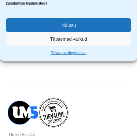
Töötab AA patareidega.
kasutamise tingimustega.
Komplektis lisaks kaasas veel ümbrise lõiketangid.
Roostevabast terasest ja ABS korpus
Nõustu
LED tuluke põleb, kui toode töötab
4x AA patareid (ei ole komplektis)
Täpsemad valikud
Komplektis ümbrise lõiketangid
Mõõdud: 22.5 x 5 cm
Privaatsustingimused
Uuem Viis OÜ