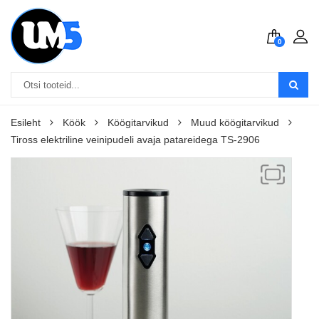
0
Esileht
Köök
Köögitarvikud
Muud köögitarvikud
Tiross elektriline veinipudeli avaja patareidega TS-2906