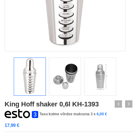
King Hoff shaker 0,6l KH-1393
Tasu kolme võrdse maksena 3 x
6,00
€
17,99
€