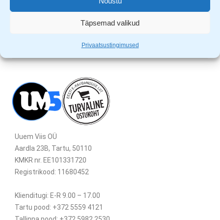
Nõustu
Täpsemad valikud
Privaatsustingimused
Uuem Viis OÜ
Aardla 23B, Tartu, 50110
KMKR nr. EE101331720
Registrikood: 11680452
Klienditugi: E-R 9.00 – 17.00
Tartu pood: +372 5559 4121
Tallinna pood: +372 5982 2530