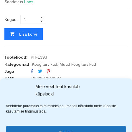
Saadavus
Laos
Kogus:
Lisa korvi
Tootekood:
KH-1393
Kategooriad
Köögitarvikud
,
Muud köögitarvikud
Jaga
EAN:
5908287213937
Meie veebileht kasutab
küpsiseid
TOOTJAD (1)
Veebilehe paremaks toimimiseks palume teil nõustuda meie küpsiste
kasutamise tingimustega.