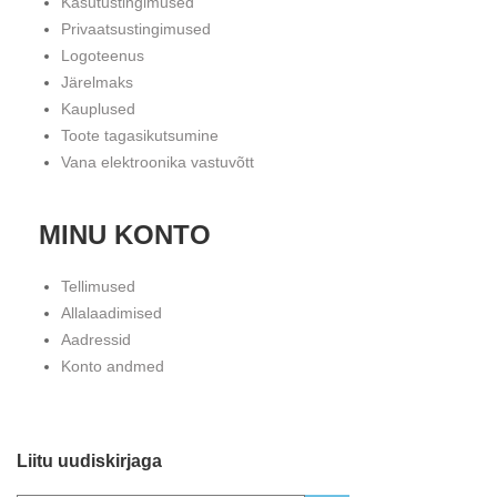
Kasutustingimused
Privaatsustingimused
Logoteenus
Järelmaks
Kauplused
Toote tagasikutsumine
Vana elektroonika vastuvõtt
MINU KONTO
Tellimused
Allalaadimised
Aadressid
Konto andmed
Liitu uudiskirjaga