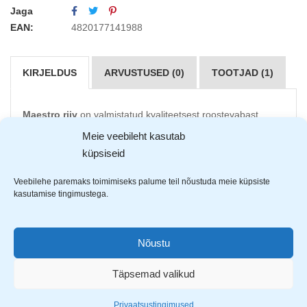
Jaga
EAN:
4820177141988
KIRJELDUS
ARVUSTUSED (0)
TOOTJAD (1)
Maestro riiv
on valmistatud kvaliteetsest roostevabast
terasest. Mugav
Meie veebileht kasutab
kummist käepide tagab hea haaravuse.
küpsiseid
Värvivalikus 3 erinevat tooni: kollane, punane ja roheline.
Veebilehe paremaks toimimiseks palume teil nõustuda meie küpsiste
kasutamise tingimustega.
Nõustu
Täpsemad valikud
Privaatsustingimused