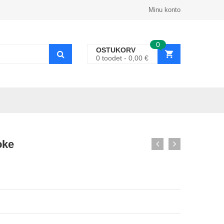
Minu konto
0
OSTUKORV
0
toodet
0,00
€
oke