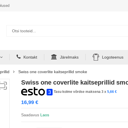
lused
Kontakt
Järelmaks
Logoteenus
rillid
Swiss one coverlite kaitseprillid smoke
Swiss one coverlite kaitseprillid sm
Tasu kolme võrdse maksena 3 x
5,66
€
16,99
€
Saadavus
Laos