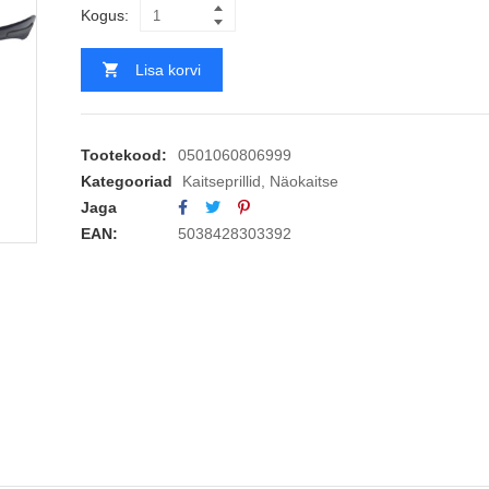
Kogus:
Lisa korvi
Tootekood:
0501060806999
Kategooriad
Kaitseprillid
,
Näokaitse
Jaga
EAN:
5038428303392