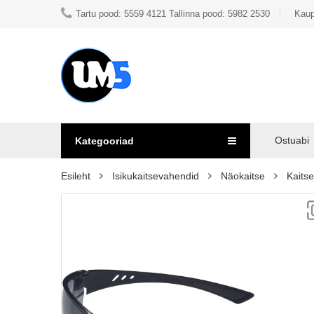
Tartu pood: 5559 4121 Tallinna pood: 5982 2530
Kaup
Ostuabi
Kategooriad
Esileht
Isikukaitsevahendid
Näokaitse
Kaitsep