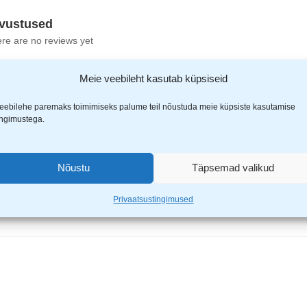
vustused
re are no reviews yet
Meie veebileht kasutab küpsiseid
eebilehe paremaks toimimiseks palume teil nõustuda meie küpsiste kasutamise
ingimustega.
ne coverlite kaitseprillid smoke”
Nõustu
Täpsemad valikud
ähistatud
*
-ga
Privaatsustingimused