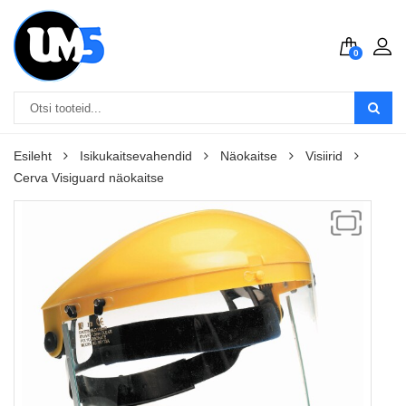
0
Esileht
Isikukaitsevahendid
Näokaitse
Visiirid
Cerva Visiguard näokaitse