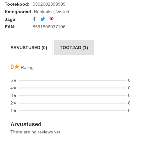
Tootekood:
0502002399999
Kategooriad
Näokaitse
,
Visiirid
Jaga
EAN:
8591806037106
ARVUSTUSED (0)
TOOTJAD (1)
0★
Rating
5★
0
4★
0
3★
0
2★
0
1★
0
Arvustused
There are no reviews yet