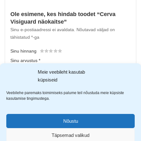
Ole esimene, kes hindab toodet “Cerva
Visiguard näokaitse”
Sinu e-postiaadressi ei avaldata.
Nõutavad väljad on
tähistatud
*
-ga
Sinu hinnang
Sinu arvustus
*
Meie veebileht kasutab
küpsiseid
Veebilehe paremaks toimimiseks palume teil nõustuda meie küpsiste
kasutamise tingimustega.
Nõustu
Upload up to 5 images or videos
Täpsemad valikud