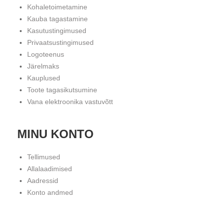
Kohaletoimetamine
Kauba tagastamine
Kasutustingimused
Privaatsustingimused
Logoteenus
Järelmaks
Kauplused
Toote tagasikutsumine
Vana elektroonika vastuvõtt
MINU KONTO
Tellimused
Allalaadimised
Aadressid
Konto andmed