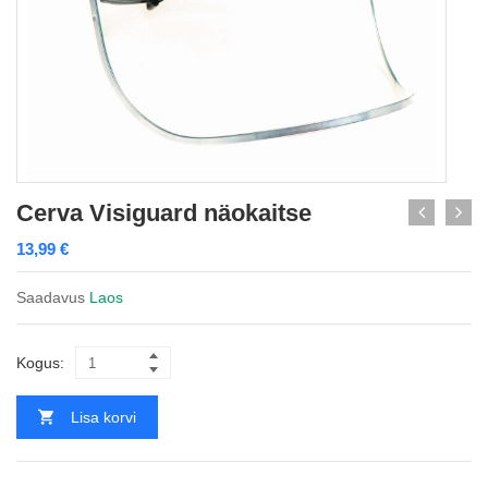
Cerva Visiguard näokaitse
13,99
€
Saadavus
Laos
Kogus:
Lisa korvi