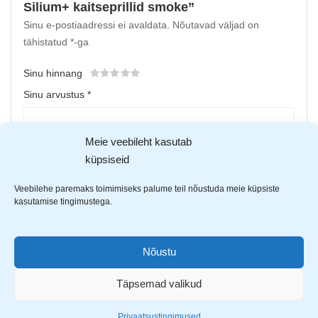
Silium+ kaitseprillid smoke”
Sinu e-postiaadressi ei avaldata.
Nõutavad väljad on
tähistatud
*
-ga
Sinu hinnang
Sinu arvustus
*
Meie veebileht kasutab
küpsiseid
Veebilehe paremaks toimimiseks palume teil nõustuda meie küpsiste
kasutamise tingimustega.
Nõustu
Upload up to 5 images or videos
Täpsemad valikud
Nimi
*
Privaatsustingimused