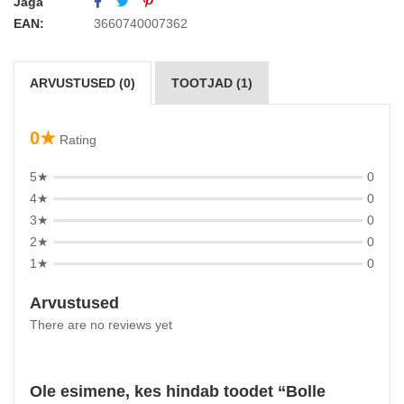
Jaga
EAN:
3660740007362
ARVUSTUSED (0)
TOOTJAD (1)
0★
Rating
5★
0
4★
0
3★
0
2★
0
1★
0
Arvustused
There are no reviews yet
Ole esimene, kes hindab toodet “Bolle