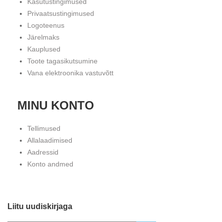
Kasutustingimused
Privaatsustingimused
Logoteenus
Järelmaks
Kauplused
Toote tagasikutsumine
Vana elektroonika vastuvõtt
MINU KONTO
Tellimused
Allalaadimised
Aadressid
Konto andmed
Liitu uudiskirjaga