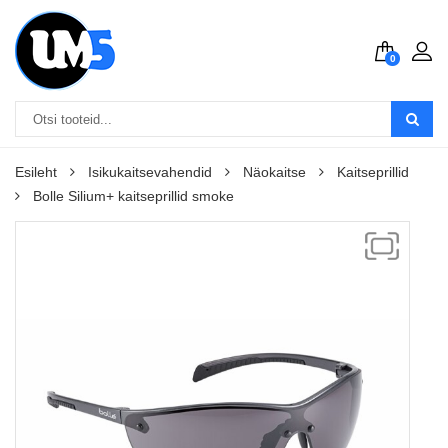
0
Esileht
Isikukaitsevahendid
Näokaitse
Kaitseprillid
Bolle Silium+ kaitseprillid smoke