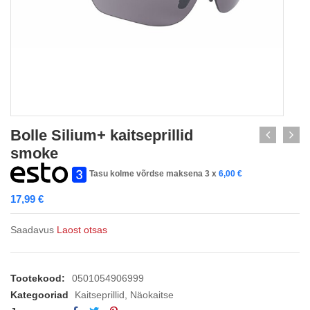
Bolle Silium+ kaitseprillid
smoke
Tasu kolme võrdse maksena 3 x
6,00
€
17,99
€
Saadavus
Laost otsas
Tootekood:
0501054906999
Kategooriad
Kaitseprillid
,
Näokaitse