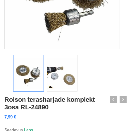
Rolson terasharjade komplekt
3osa RL-24890
7,99
€
Saadavus
Laos