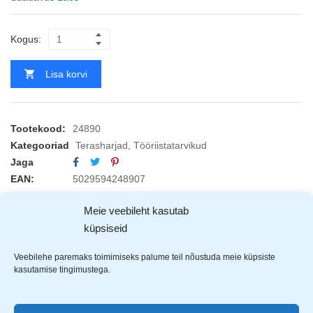
Kogus:
Lisa korvi
Tootekood:
24890
Kategooriad
Terasharjad
,
Tööriistatarvikud
Jaga
EAN:
5029594248907
Meie veebileht kasutab
TOOTJAD (1)
küpsiseid
Veebilehe paremaks toimimiseks palume teil nõustuda meie küpsiste
kasutamise tingimustega.