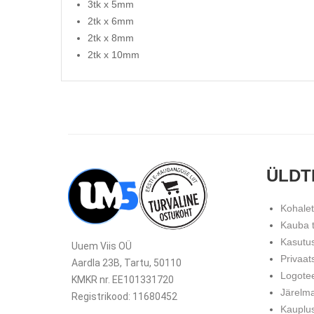
3tk x 5mm
2tk x 6mm
2tk x 8mm
2tk x 10mm
ÜLDT
Kohale
Kauba 
Kasutu
Uuem Viis OÜ
Privaat
Aardla 23B, Tartu, 50110
Logote
KMKR nr. EE101331720
Järelm
Registrikood: 11680452
Kauplu