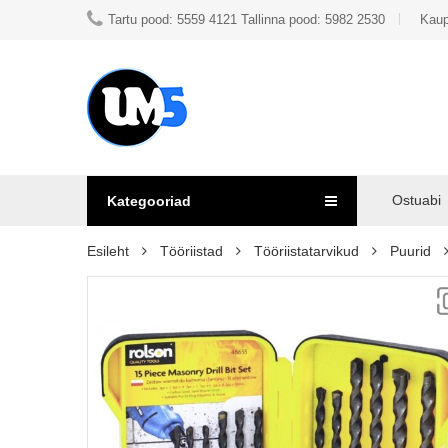
Tartu pood: 5559 4121 Tallinna pood: 5982 2530
Kaup
Ostuabi
Kategooriad
Esileht
Tööriistad
Tööriistatarvikud
Puurid