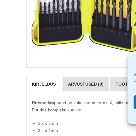
V
t
KIRJELDUS
ARVUSTUSED (0)
TOOTJAD 
Rolson
kivipuurid on valmistatud terasest, mille pind 
Puuride komplekti kuulub:
3tk x 3mm
3tk x 4mm