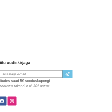
iitu uudiskirjaga
iitudes saad 5€ sooduskupongi
oodustus rakendub al. 30€ ostust