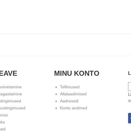
EAVE
MINU KONTO
L
toimetamine
Tellimused
tagastamine
Allalaadimised
L
s
stingimused
Aadressid
sustingimused
Konto andmed
enus
aks
sed