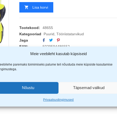
Lisa korvi
Tootekood:
48655
Kategooriad
Puurid
,
Tööriistatarvikud
Jaga
EAN:
5029594486552
Meie veebileht kasutab küpsiseid
eebilehe paremaks toimimiseks palume teil nõustuda meie küpsiste kasutamise
ingimustega.
(1)
Nõustu
Täpsemad valikud
on rikastatud süsnikuga.
Privaatsustingimused