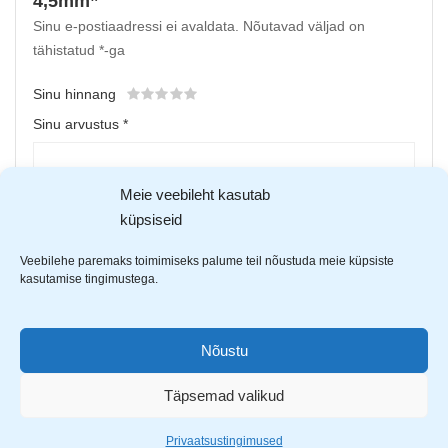
4,5mm”
Sinu e-postiaadressi ei avaldata.
Nõutavad väljad on
tähistatud
*
-ga
Sinu hinnang
Sinu arvustus
*
Meie veebileht kasutab
küpsiseid
Veebilehe paremaks toimimiseks palume teil nõustuda meie küpsiste
kasutamise tingimustega.
Nõustu
Upload up to 5 images or videos
Täpsemad valikud
Nimi
*
Privaatsustingimused