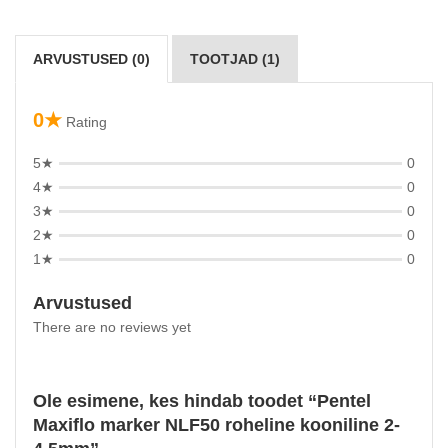
ARVUSTUSED (0)
TOOTJAD (1)
0★
Rating
5★
0
4★
0
3★
0
2★
0
1★
0
Arvustused
There are no reviews yet
Ole esimene, kes hindab toodet “Pentel
Maxiflo marker NLF50 roheline kooniline 2-