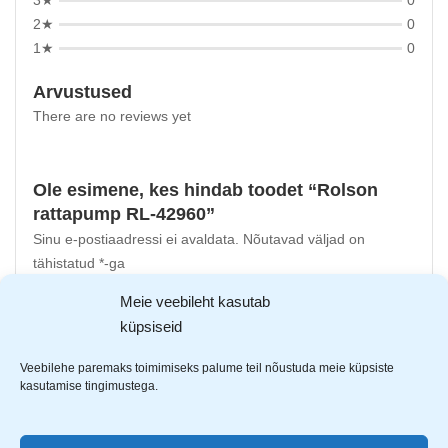
3★
0
2★
0
1★
0
Arvustused
There are no reviews yet
Ole esimene, kes hindab toodet “Rolson
rattapump RL-42960”
Sinu e-postiaadressi ei avaldata.
Nõutavad väljad on
tähistatud
*
-ga
Meie veebileht kasutab
Sinu hinnang
küpsiseid
Sinu arvustus
*
Veebilehe paremaks toimimiseks palume teil nõustuda meie küpsiste
kasutamise tingimustega.