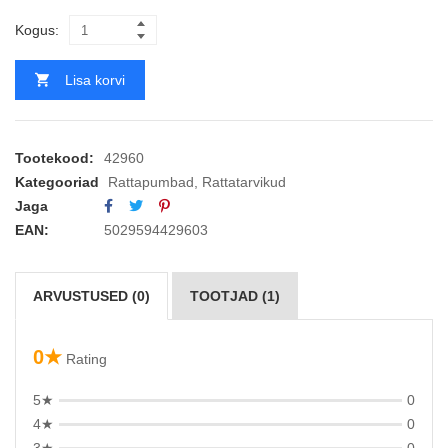
Kogus:
Lisa korvi
Tootekood:
42960
Kategooriad
Rattapumbad
,
Rattatarvikud
Jaga
EAN:
5029594429603
ARVUSTUSED (0)
TOOTJAD (1)
0★
Rating
5★
0
4★
0