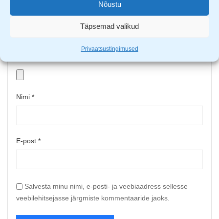
Nõustu
Täpsemad valikud
Privaatsustingimused
Upload up to 5 images or videos
Nimi
*
E-post
*
Salvesta minu nimi, e-posti- ja veebiaadress sellesse
veebilehitsejasse järgmiste kommentaaride jaoks.