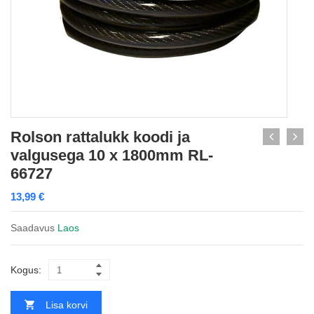
Rolson rattalukk koodi ja
valgusega 10 x 1800mm RL-
66727
13,99
€
Saadavus
Laos
Kogus:
Lisa korvi