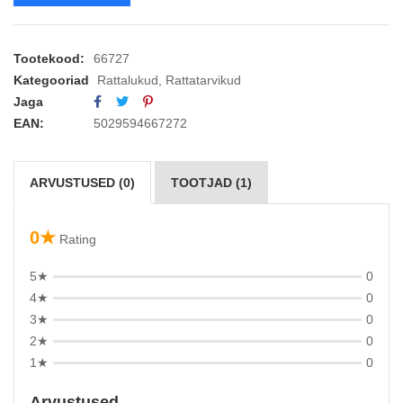
Tootekood:
66727
Kategooriad
Rattalukud
,
Rattatarvikud
Jaga
EAN:
5029594667272
ARVUSTUSED (0)
TOOTJAD (1)
0★
Rating
5★
0
4★
0
3★
0
2★
0
1★
0
Arvustused