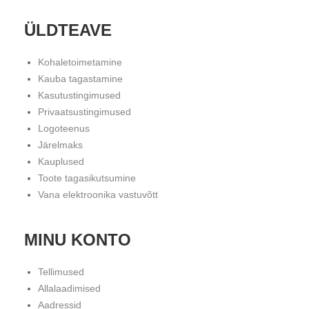
ÜLDTEAVE
Kohaletoimetamine
Kauba tagastamine
Kasutustingimused
Privaatsustingimused
Logoteenus
Järelmaks
Kauplused
Toote tagasikutsumine
Vana elektroonika vastuvõtt
MINU KONTO
Tellimused
Allalaadimised
Aadressid