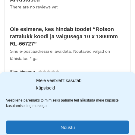
There are no reviews yet
Ole esimene, kes hindab toodet “Rolson
rattalukk koodi ja valgusega 10 x 1800mm
RL-66727”
Sinu e-postiaadressi ei avaldata.
Nõutavad väljad on
tähistatud
*
-ga
Sinu hinnang
Meie veebileht kasutab
Sinu arvustus
*
küpsiseid
Veebilehe paremaks toimimiseks palume teil nõustuda meie küpsiste
kasutamise tingimustega.
Nõustu