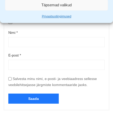
Täpsemad valikud
Upload up to 5 images or videos
Privaatsustingimused
Nimi
*
E-post
*
Salvesta minu nimi, e-posti- ja veebiaadress sellesse
veebilehitsejasse järgmiste kommentaaride jaoks.