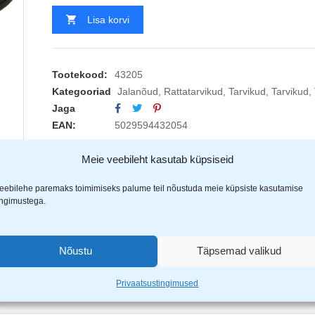
Lisa korvi
Tootekood:
43205
Kategooriad
Jalanõud
,
Rattatarvikud
,
Tarvikud
,
Tarvikud
,
Jaga
EAN:
5029594432054
Meie veebileht kasutab küpsiseid
eebilehe paremaks toimimiseks palume teil nõustuda meie küpsiste kasutamise
ingimustega.
Nõustu
Täpsemad valikud
Privaatsustingimused