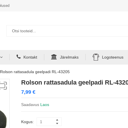
lused
Kontakt
Järelmaks
Logoteenus
Rolson rattasadula geelpadi RL-43205
Rolson rattasadula geelpadi RL-432
7,99
€
Saadavus
Laos
Kogus: