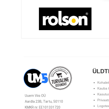
ÜLDT
Kohale
Kauba 
Kasutu
Uuem Viis OÜ
Privaat
Aardla 23B, Tartu, 50110
Logote
KMKR nr. EE101331720