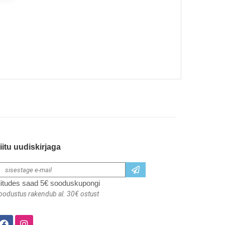
iitu uudiskirjaga
iitudes saad 5€ sooduskupongi
oodustus rakendub al. 30€ ostust