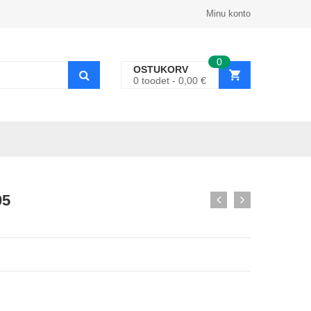
Minu konto
0
OSTUKORV
0
toodet
0,00
€
05