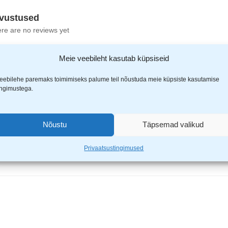
vustused
re are no reviews yet
Meie veebileht kasutab küpsiseid
eebilehe paremaks toimimiseks palume teil nõustuda meie küpsiste kasutamise
ingimustega.
n karabiin 2osa 80mm RL-60924”
Nõustu
Täpsemad valikud
ähistatud
*
-ga
Privaatsustingimused