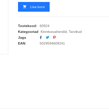
Lisa korvi
Tootekood:
60924
Kategooriad
Kinnitusvahendid
,
Tarvikud
Jaga
EAN:
5029594609241