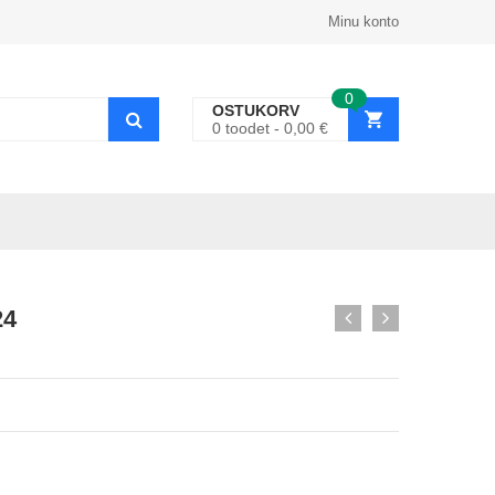
Minu konto
0
OSTUKORV
0
toodet
0,00
€
24