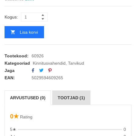
Kogus:
Lisa korvi
Tootekood:
60926
Kategooriad
Kinnitusvahendid
,
Tarvikud
Jaga
EAN:
5029594609265
ARVUSTUSED (0)
TOOTJAD (1)
0★
Rating
5★
0