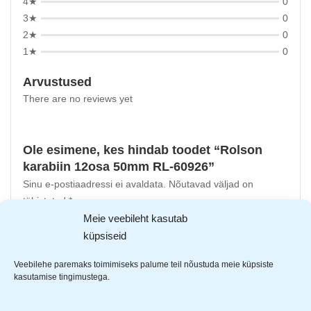
4★
0
3★
0
2★
0
1★
0
Arvustused
There are no reviews yet
Ole esimene, kes hindab toodet “Rolson
karabiin 12osa 50mm RL-60926”
Sinu e-postiaadressi ei avaldata.
Nõutavad väljad on
tähistatud
*
-ga
Meie veebileht kasutab
Sinu hinnang
küpsiseid
Sinu arvustus
*
Veebilehe paremaks toimimiseks palume teil nõustuda meie küpsiste
kasutamise tingimustega.