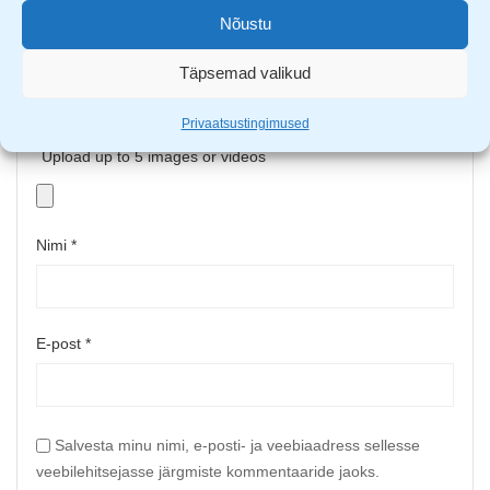
Nõustu
Täpsemad valikud
Privaatsustingimused
Upload up to 5 images or videos
Nimi
*
E-post
*
Salvesta minu nimi, e-posti- ja veebiaadress sellesse
veebilehitsejasse järgmiste kommentaaride jaoks.