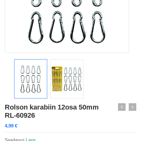
Rolson karabiin 12osa 50mm
RL-60926
4,99
€
Saadavus
Laos