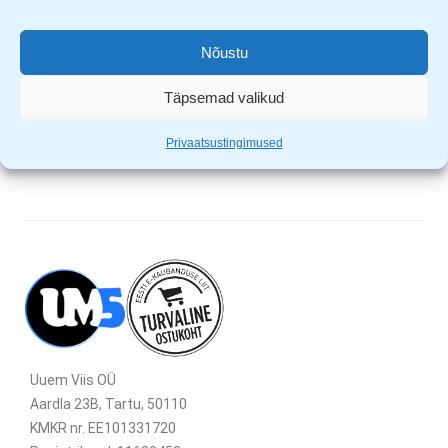
Valgusallikas: 3W COB LED, 44 luumenit
Suurendus – 3 X
Nõustu
Suurendusklaasi läbimõõt: 80mm
Varustatud 2AA patareiga
Täpsemad valikud
Järjepideva põlemise korral on põlemisaeg 5h
Privaatsustingimused
Uuem Viis OÜ
Aardla 23B, Tartu, 50110
KMKR nr. EE101331720