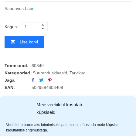
Saadavus
Laos
Kogus:
Lisa korvi
Tootekood:
60340
Kategooriad
Suurendusklaasid
,
Tarvikud
Jaga
EAN:
5029594603409
Meie veebileht kasutab
KIRJELDUS
ARVUSTUSED (1)
TOOTJAD (1)
küpsiseid
Veebilehe paremaks toimimiseks palume teil nõustuda meie küpsiste
Rolson
suurendusklaas
kasutamise tingimustega.