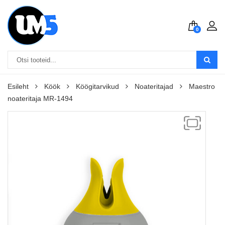
0
Esileht
Köök
Köögitarvikud
Noateritajad
Maestro
noateritaja MR-1494