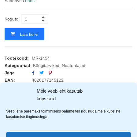
Saadavus
Laos
Kogus:
Lisa korvi
Tootekood:
MR-1494
Kategooriad
Köögitarvikud
,
Noateritajad
Jaga
EAN:
4820177145122
Meie veebileht kasutab
küpsiseid
KIRJELDUS
TOOTJAD (1)
Veebilehe paremaks toimimiseks palume teil nõustuda meie küpsiste
kasutamise tingimustega.
Maestro
noateritaja on valmistatud roostevabast teraset.
Klassikalise disaini
ja mittelibiseva kummist ümbrisega noateritaja sobib igasse