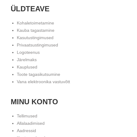
ÜLDTEAVE
Kohaletoimetamine
Kauba tagastamine
Kasutustingimused
Privaatsustingimused
Logoteenus
Järelmaks
Kauplused
Toote tagasikutsumine
Vana elektroonika vastuvõtt
MINU KONTO
Tellimused
Allalaadimised
Aadressid