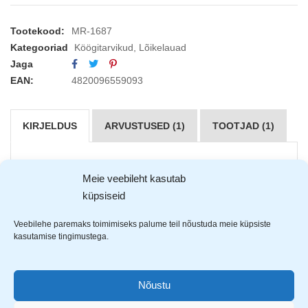
Tootekood:
MR-1687
Kategooriad
Köögitarvikud
,
Lõikelauad
Jaga
EAN:
4820096559093
KIRJELDUS
ARVUSTUSED (1)
TOOTJAD (1)
Maestro
lõikelaud
Meie veebileht kasutab
küpsiseid
Mõõdud: 20x30x1.2cm
Nõudemasinas pestav
Veebilehe paremaks toimimiseks palume teil nõustuda meie küpsiste
Kahepoolne kasutatavus
kasutamise tingimustega.
Mittelibisev pinnas
Ei nürista nuga
Nõustu