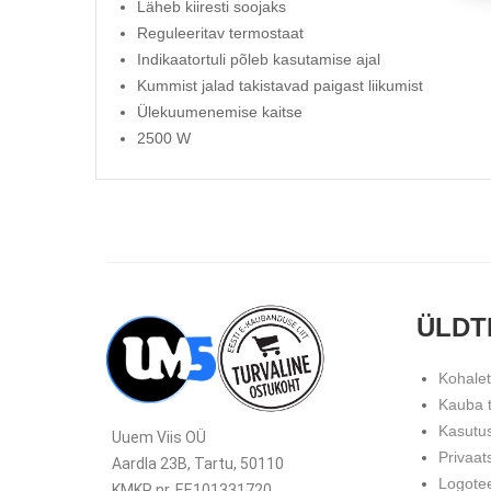
Läheb kiiresti soojaks
Reguleeritav termostaat
Indikaatortuli põleb kasutamise ajal
Kummist jalad takistavad paigast liikumist
Ülekuumenemise kaitse
2500 W
ÜLDT
Kohale
Kauba 
Kasutu
Uuem Viis OÜ
Privaat
Aardla 23B, Tartu, 50110
Logote
KMKR nr. EE101331720