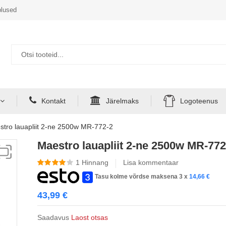
lused
Kontakt
Järelmaks
Logoteenus
stro lauapliit 2-ne 2500w MR-772-2
Maestro lauapliit 2-ne 2500w MR-772
1
Hinnang
Lisa kommentaar
Tasu kolme võrdse maksena 3 x
14,66
€
43,99
€
Saadavus
Laost otsas