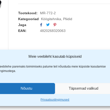
Tootekood:
MR-772-2
Kategooriad
Köögitehnika
,
Pliidid
Jaga
EAN:
4820268320063
Meie veebileht kasutab küpsiseid
eebilehe paremaks toimimiseks palume teil nõustuda meie küpsiste kasutamise
(1)
ingimustega.
Nõustu
Täpsemad valikud
Privaatsustingimused