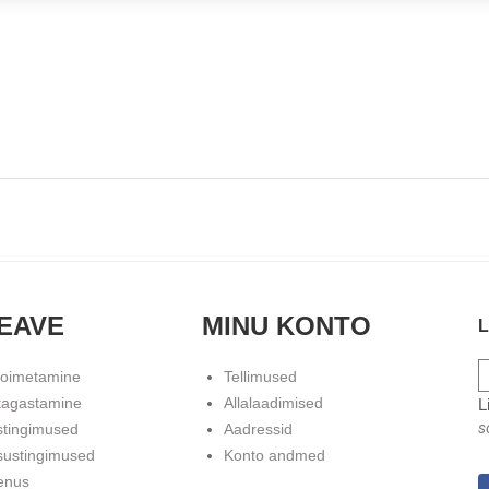
EAVE
MINU KONTO
L
toimetamine
Tellimused
tagastamine
Allalaadimised
L
s
stingimused
Aadressid
sustingimused
Konto andmed
enus