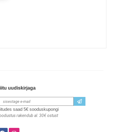
iitu uudiskirjaga
iitudes saad 5€ sooduskupongi
oodustus rakendub al. 30€ ostust