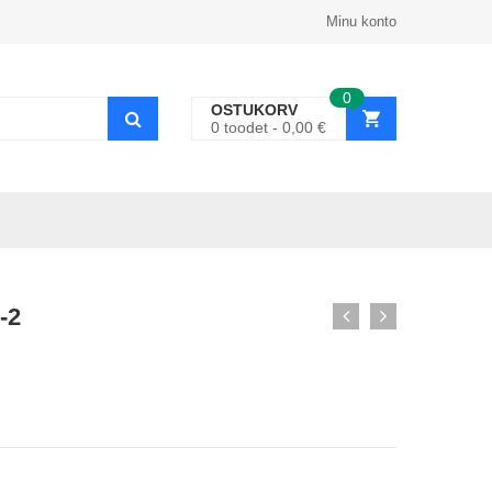
Minu konto
0
OSTUKORV
0
toodet
0,00
€
-2