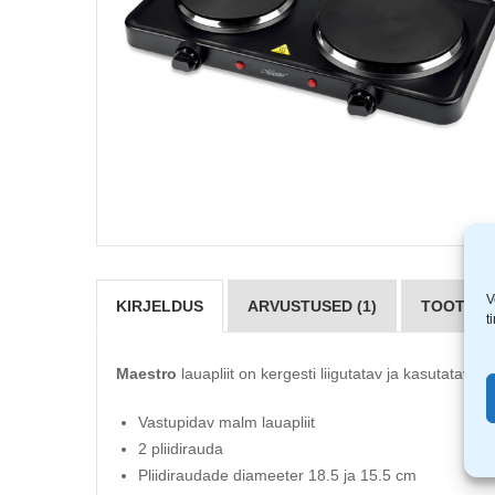
V
KIRJELDUS
ARVUSTUSED (1)
TOOTJAD 
t
Maestro
lauapliit on kergesti liigutatav ja kasutatav.
Vastupidav malm lauapliit
2 pliidirauda
Pliidiraudade diameeter 18.5 ja 15.5 cm