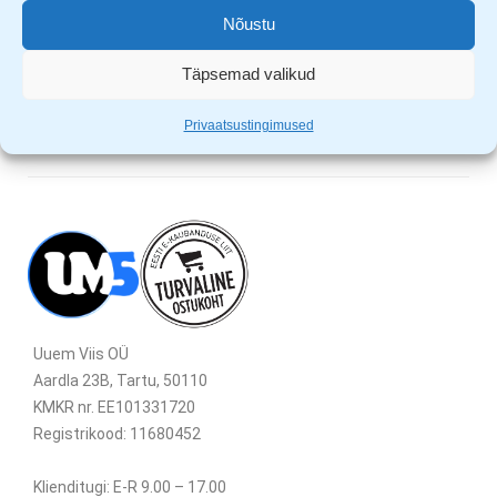
Nõustu
Ülekuumenemise kaitse
1200 W
Täpsemad valikud
Privaatsustingimused
Uuem Viis OÜ
Aardla 23B, Tartu, 50110
KMKR nr. EE101331720
Registrikood: 11680452
Klienditugi: E-R 9.00 – 17.00