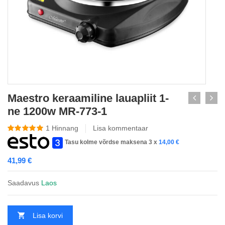
Maestro keraamiline lauapliit 1-
ne 1200w MR-773-1
1
Hinnang
Lisa kommentaar
Tasu kolme võrdse maksena 3 x
14,00
€
41,99
€
Saadavus
Laos
Lisa korvi