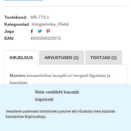
Tootekood:
MR-773-1
Kategooriad
Köögitehnika
,
Pliidid
Jaga
EAN:
4820268320070
KIRJELDUS
ARVUSTUSED (1)
TOOTJAD (1)
Maestro
keraaminiline lauapliit on kergesti liigutatav ja
kasutatav.
Meie veebileht kasutab
Keraamiline kuumutus elemenet
küpsiseid
Pliidiraua diameeter 19 cm
Läheb kiiresti soojaks
Veebilehe paremaks toimimiseks palume teil nõustuda meie küpsiste
Reguleeritav termostaat
kasutamise tingimustega.
Indikaatortuli põleb kasutamise ajal
Kummist jalad takistavad paigast liikumist