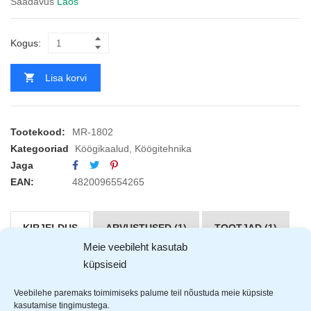
Saadavus
Laos
Kogus:
Lisa korvi
Tootekood:
MR-1802
Kategooriad
Köögikaalud
,
Köögitehnika
Jaga
EAN:
4820096554265
KIRJELDUS
ARVUSTUSED (1)
TOOTJAD (1)
Meie veebileht kasutab
küpsiseid
Maestro
köögikaal LCD displeiga
Veebilehe paremaks toimimiseks palume teil nõustuda meie küpsiste
LCD displei
kasutamise tingimustega.