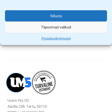
Täpne mõõtmine
Lülitub automaatselt välja
Patareide indikaator
Nõustu
Üle max kaalu indikaator
Maksimaalne raskus 5kg
Täpsemad valikud
1g näidik
Privaatsustingimused
Uuem Viis OÜ
Aardla 23B, Tartu, 50110