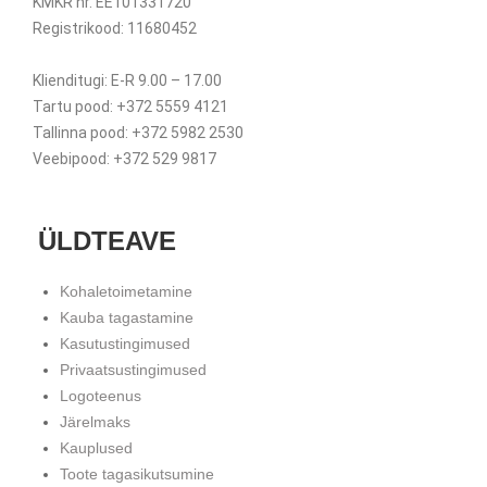
KMKR nr. EE101331720
Registrikood: 11680452
Klienditugi: E-R 9.00 – 17.00
Tartu pood: +372 5559 4121
Tallinna pood: +372 5982 2530
Veebipood: +372 529 9817
ÜLDTEAVE
Kohaletoimetamine
Kauba tagastamine
Kasutustingimused
Privaatsustingimused
Logoteenus
Järelmaks
Kauplused
Toote tagasikutsumine