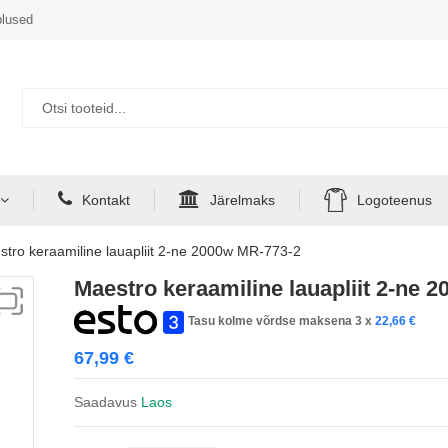
lused
Kontakt
Järelmaks
Logoteenus
tro keraamiline lauapliit 2-ne 2000w MR-773-2
Maestro keraamiline lauapliit 2-ne 
Tasu kolme võrdse maksena 3 x
22,66
€
67,99
€
Saadavus
Laos