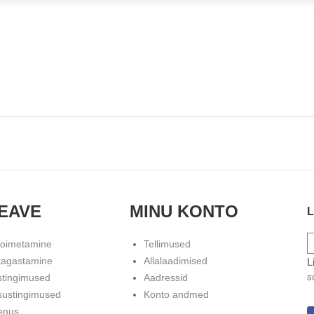
EAVE
MINU KONTO
L
toimetamine
Tellimused
tagastamine
Allalaadimised
L
s
stingimused
Aadressid
sustingimused
Konto andmed
enus