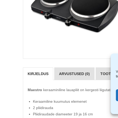
V
KIRJELDUS
ARVUSTUSED (0)
TOOTJAD 
t
Maestro
keraaminiline lauapliit on kergesti liigutatav j
Keraamiline kuumutus elemenet
2 pliidirauda
Pliidiraudade diameeter 19 ja 16 cm