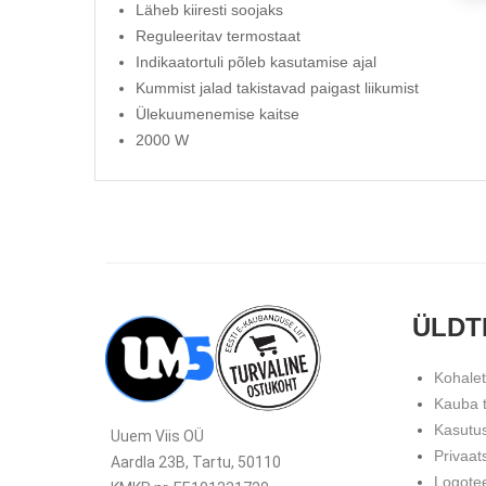
Läheb kiiresti soojaks
Reguleeritav termostaat
Indikaatortuli põleb kasutamise ajal
Kummist jalad takistavad paigast liikumist
Ülekuumenemise kaitse
2000 W
ÜLDT
Kohale
Kauba 
Kasutu
Uuem Viis OÜ
Privaat
Aardla 23B, Tartu, 50110
Logote