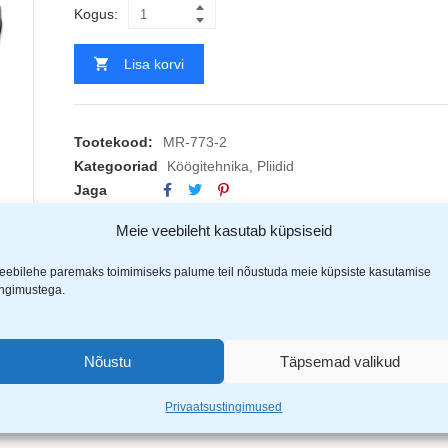
Kogus:
Lisa korvi
Tootekood:
MR-773-2
Kategooriad
Köögitehnika
,
Pliidid
Jaga
EAN:
4820268320087
Meie veebileht kasutab küpsiseid
eebilehe paremaks toimimiseks palume teil nõustuda meie küpsiste kasutamise
(1)
ingimustega.
a kasutatav.
Nõustu
Täpsemad valikud
Privaatsustingimused