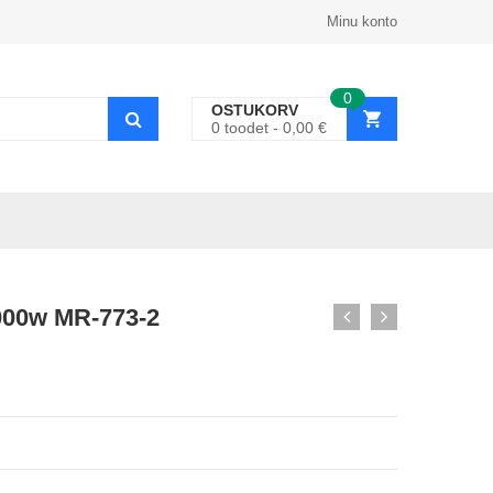
Minu konto
0
OSTUKORV
0
toodet
0,00
€
2000w MR-773-2