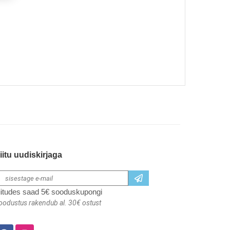
iitu uudiskirjaga
iitudes saad 5€ sooduskupongi
oodustus rakendub al. 30€ ostust