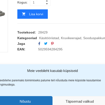
Kogus:
Lisa korvi
Tootekood:
28429
Kategooriad
Käsitööriistad
,
Kruvikeerajad
,
Sooduspakkum
Jaga
EAN:
5029594284295
Meie veebileht kasutab küpsiseid
eebilehe paremaks toimimiseks palume teil nõustuda meie küpsiste kasutamise
ingimustega.
(1)
Nõustu
Täpsemad valikud