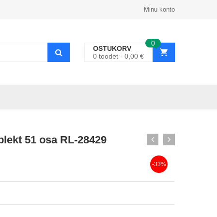
Minu konto
0
OSTUKORV
0
toodet
0,00
€
plekt 51 osa RL-28429
-33%