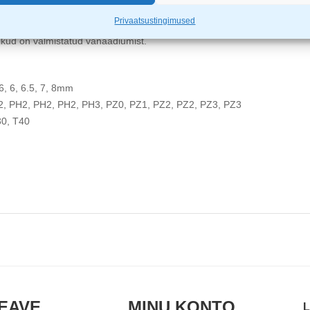
Privaatsustingimused
hmest kummist käepidemega kruvikeeraja ja
ikud on valmistatud vanaadiumist.
6, 6, 6.5, 7, 8mm
2, PH2, PH2, PH2, PH3, PZ0, PZ1, PZ2, PZ2, PZ3, PZ3
30, T40
EAVE
MINU KONTO
L