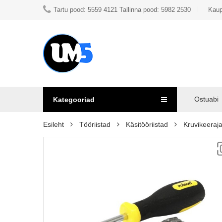
Tartu pood: 5559 4121 Tallinna pood: 5982 2530
Kaup
Ostuabi
Kategooriad
Esileht
Tööriistad
Käsitööriistad
Kruvikeeraj