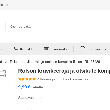
lused
Kontakt
Järelmaks
Logoteenus
ad
Rolson kruvikeeraja ja otsikute komplekt 51 osa RL-28429
Rolson kruvikeeraja ja otsikute kom
2
Hinnangut
Lisa kommentaar
9,99
€
14,99
€
Saadavus
Laos