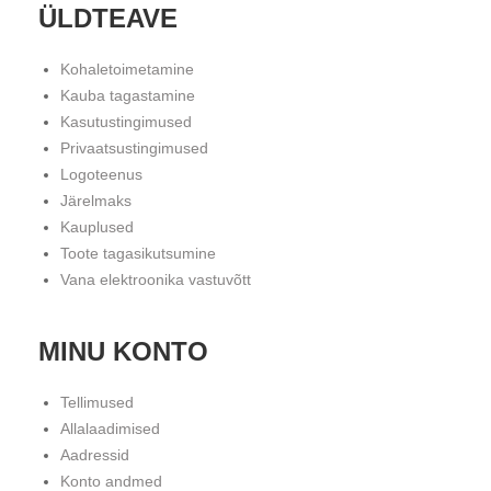
ÜLDTEAVE
Kohaletoimetamine
Kauba tagastamine
Kasutustingimused
Privaatsustingimused
Logoteenus
Järelmaks
Kauplused
Toote tagasikutsumine
Vana elektroonika vastuvõtt
MINU KONTO
Tellimused
Allalaadimised
Aadressid
Konto andmed