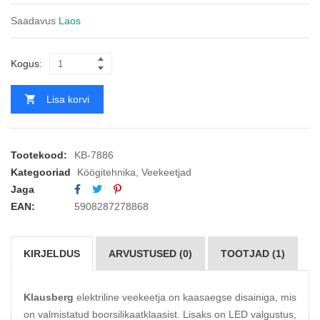
Saadavus
Laos
Kogus:
Lisa korvi
Tootekood:
KB-7886
Kategooriad
Köögitehnika
,
Veekeetjad
Jaga
EAN:
5908287278868
KIRJELDUS
ARVUSTUSED (0)
TOOTJAD (1)
Klausberg
elektriline veekeetja on kaasaegse disainiga, mis
on valmistatud boorsilikaatklaasist. Lisaks on LED valgustus,