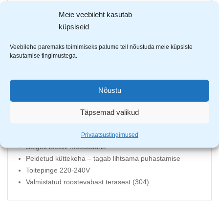
mis annab tootele silmapaistvust.
Meie veebileht kasutab
küpsiseid
Valmistatud boorsilikaatklaasist – kuumuskindel,
vastupidav ja kerge hooldada
Veebilehe paremaks toimimiseks palume teil nõustuda meie küpsiste
Suur võimsus 1850-2200W – tagab kiire vee keetmise
kasutamise tingimustega.
Maht 1.7 liitrit
360° pöördalus – võimaldab veekeetjat mugavalt igas
suunas asetada
Nõustu
LED valgustus annab lisa silmapaistvusele
Katlakivifilter – püüab kinni setted ja katlakivi, tagades
Täpsemad valikud
puhtama vee
Nupplüliti kaane avamiseks ja seadme sisselülitamiseks
Privaatsustingimused
Selgelt loetav mõõdutähis
Peidetud küttekeha – tagab lihtsama puhastamise
Toitepinge 220-240V
Valmistatud roostevabast terasest (304)