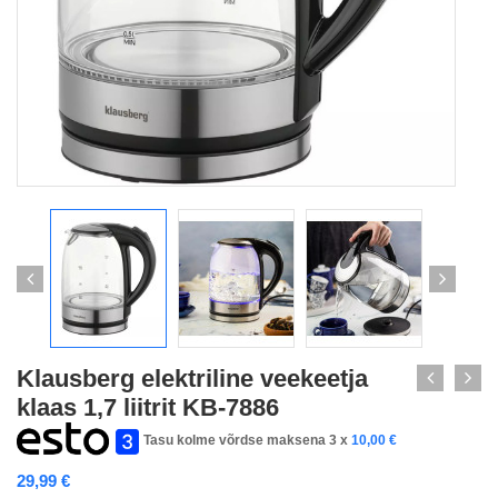
Klausberg elektriline veekeetja
klaas 1,7 liitrit KB-7886
Tasu kolme võrdse maksena 3 x
10,00
€
29,99
€