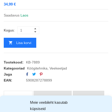
34,99
€
Saadavus
Laos
Kogus:
Lisa korvi
Tootekood:
KB-7889
Kategooriad
Köögitehnika
,
Veekeetjad
Jaga
EAN:
5908287278899
KIRJELDUS
ARVUSTUSED (1)
TOOTJAD (1)
Meie veebileht kasutab
küpsiseid