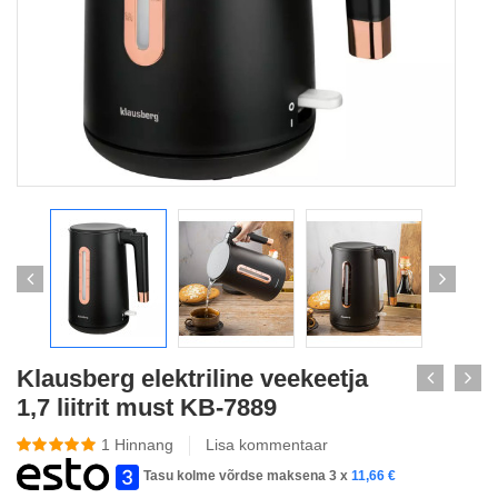
Klausberg elektriline veekeetja
1,7 liitrit must KB-7889
1
Hinnang
Lisa kommentaar
Tasu kolme võrdse maksena 3 x
11,66
€