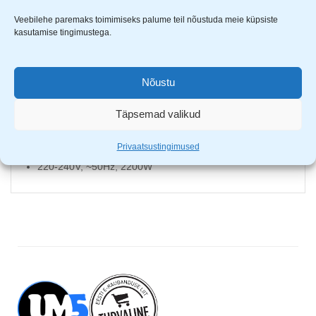
Klausberg
elektriline veekeetja
Veebilehe paremaks toimimiseks palume teil nõustuda meie küpsiste
Mahutavus: 1.7L
kasutamise tingimustega.
Roostevabast terasest sisu
Kaasaegne ergonoomiline disain
Nõustu
Topelt seintega korpus
Automaatne väljalülitus
Täpsemad valikud
Kuumuskindel plastmass
Veetaseme indikaator
Privaatsustingimused
Ülekuumenemise kaitse
220-240V, ~50Hz, 2200W