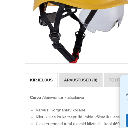
KIRJELDUS
ARVUSTUSED (0)
TOOTJAD 
V
Cerva
Alpinworker kaitsekiiver
t
Värvus: Kõrgnähtav kollane
Kiivri küljes ka kaitseprillid, mida võimalik ülesse-all
Üks kergemaid turul olevaid kiivreid – kaal 460g