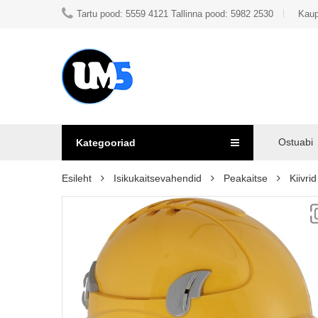
Tartu pood: 5559 4121 Tallinna pood: 5982 2530
Kaup
Ostuabi
Kategooriad
Esileht
Isikukaitsevahendid
Peakaitse
Kiivrid