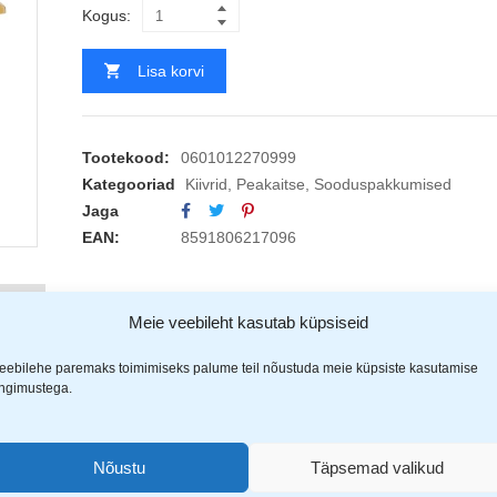
Kogus:
Lisa korvi
Tootekood:
0601012270999
Kategooriad
Kiivrid
,
Peakaitse
,
Sooduspakkumised
Jaga
EAN:
8591806217096
(1)
Meie veebileht kasutab küpsiseid
eebilehe paremaks toimimiseks palume teil nõustuda meie küpsiste kasutamise
ingimustega.
a liigutada
Nõustu
Täpsemad valikud