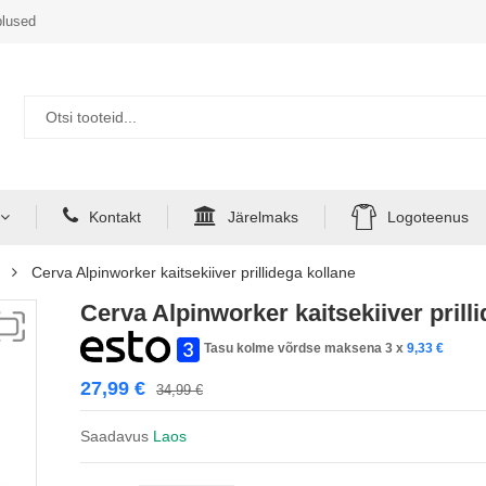
lused
Kontakt
Järelmaks
Logoteenus
Cerva Alpinworker kaitsekiiver prillidega kollane
Cerva Alpinworker kaitsekiiver prill
Tasu kolme võrdse maksena 3 x
9,33
€
27,99
€
34,99
€
Saadavus
Laos