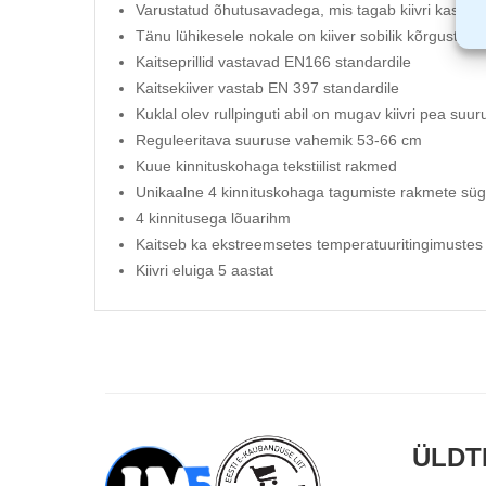
Varustatud õhutusavadega, mis tagab kiivri kasut
Tänu lühikesele nokale on kiiver sobilik kõrgustes 
Kaitseprillid vastavad EN166 standardile
Kaitsekiiver vastab EN 397 standardile
Kuklal olev rullpinguti abil on mugav kiivri pea suur
Reguleeritava suuruse vahemik 53-66 cm
Kuue kinnituskohaga tekstiilist rakmed
Unikaalne 4 kinnituskohaga tagumiste rakmete sü
4 kinnitusega lõuarihm
Kaitseb ka ekstreemsetes temperatuuritingimuste
Kiivri eluiga 5 aastat
ÜLDT