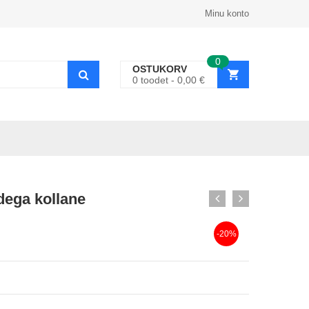
Minu konto
0
OSTUKORV
0
toodet
0,00
€
idega kollane
-20%