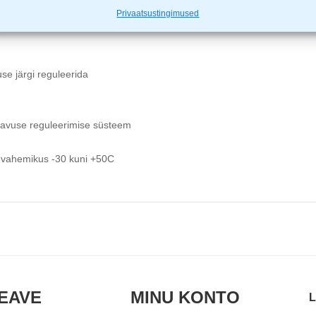
ajale maksimaalse mugavuse
Privaatsustingimused
töötamiseks
use järgi reguleerida
gavuse reguleerimise süsteem
s vahemikus -30 kuni +50C
EAVE
MINU KONTO
L