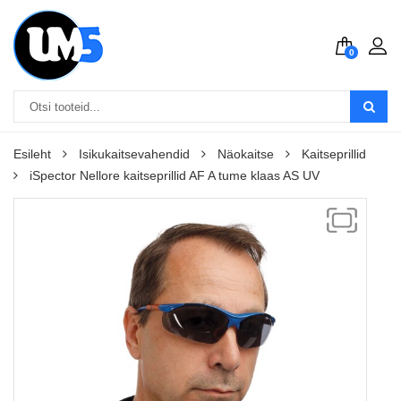
0
Esileht
Isikukaitsevahendid
Näokaitse
Kaitseprillid
iSpector Nellore kaitseprillid AF A tume klaas AS UV