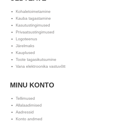
Kohaletoimetamine
Kauba tagastamine
Kasutustingimused
Privaatsustingimused
Logoteenus
Järelmaks
Kauplused
Toote tagasikutsumine
Vana elektroonika vastuvõtt
MINU KONTO
Tellimused
Allalaadimised
Aadressid
Konto andmed