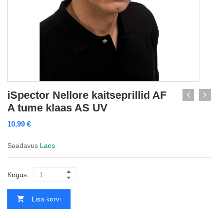
iSpector Nellore kaitseprillid AF
A tume klaas AS UV
10,99
€
Saadavus
Laos
Kogus:
Lisa korvi