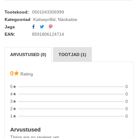
Tootekood:
0501043306999
Kategooriad
Kaitseprillid
,
Näokaitse
Jaga
EAN:
8591806124714
ARVUSTUSED (0)
TOOTJAD (1)
0★
Rating
5★
0
4★
0
3★
0
2★
0
1★
0
Arvustused
There are no reviews yet