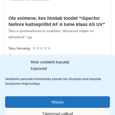
Ole esimene, kes hindab toodet “iSpector
Nellore kaitseprillid AF A tume klaas AS UV”
Sinu e-postiaadressi ei avaldata.
Nõutavad väljad on
tähistatud
*
-ga
Sinu hinnang
Sinu arvustus
*
Meie veebileht kasutab
küpsiseid
Veebilehe paremaks toimimiseks palume teil nõustuda meie küpsiste
kasutamise tingimustega.
Nõustu
Täpsemad valikud
Upload up to 5 images or videos