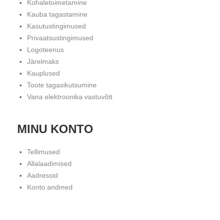
Kohaletoimetamine
Kauba tagastamine
Kasutustingimused
Privaatsustingimused
Logoteenus
Järelmaks
Kauplused
Toote tagasikutsumine
Vana elektroonika vastuvõtt
MINU KONTO
Tellimused
Allalaadimised
Aadressid
Konto andmed