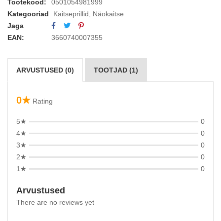
Tootekood:
0501054981999
Kategooriad
Kaitseprillid
,
Näokaitse
Jaga
EAN:
3660740007355
ARVUSTUSED (0)
TOOTJAD (1)
0★
Rating
5★
0
4★
0
3★
0
2★
0
1★
0
Arvustused
There are no reviews yet