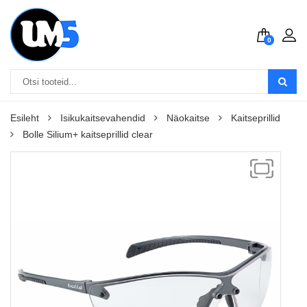
0
Esileht
Isikukaitsevahendid
Näokaitse
Kaitseprillid
Bolle Silium+ kaitseprillid clear