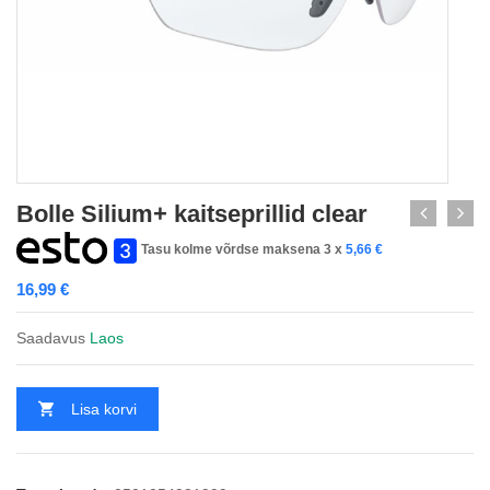
Bolle Silium+ kaitseprillid clear
Tasu kolme võrdse maksena 3 x
5,66
€
16,99
€
Saadavus
Laos
Lisa korvi