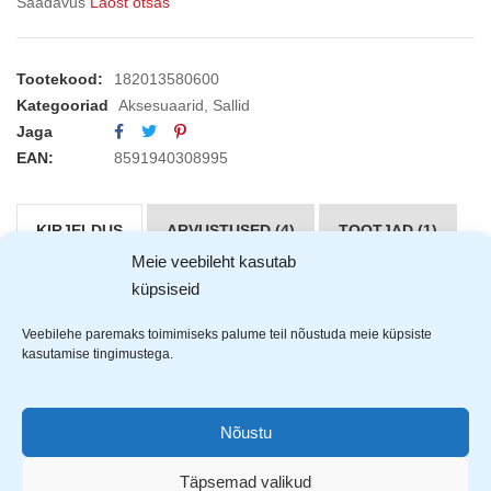
Saadavus
Laost otsas
Tootekood:
182013580600
Kategooriad
Aksesuaarid
,
Sallid
Jaga
EAN:
8591940308995
KIRJELDUS
ARVUSTUSED (4)
TOOTJAD (1)
Meie veebileht kasutab
küpsiseid
CXS Lory
kaelussall on multifunktsionaalne. Saab
kasutada kaelussallina, peapaelana või mütsina.
Veebilehe paremaks toimimiseks palume teil nõustuda meie küpsiste
Hästi hingav ja soojust hoidev.
kasutamise tingimustega.
Valmistatud 95% polüestrist ja 5% elastaanist.
Nõustu
Täpsemad valikud