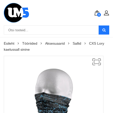
0
Esileht
Tööriided
Aksesuaarid
Sallid
CXS Lory
kaelussall sinine