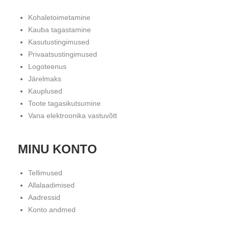
Kohaletoimetamine
Kauba tagastamine
Kasutustingimused
Privaatsustingimused
Logoteenus
Järelmaks
Kauplused
Toote tagasikutsumine
Vana elektroonika vastuvõtt
MINU KONTO
Tellimused
Allalaadimised
Aadressid
Konto andmed