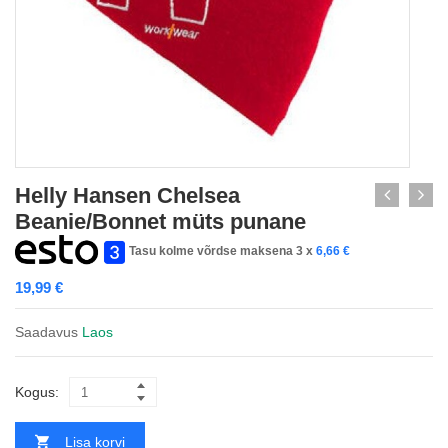
Helly Hansen Chelsea
Beanie/Bonnet müts punane
Tasu kolme võrdse maksena 3 x
6,66
€
19,99
€
Saadavus
Laos
Kogus:
Lisa korvi