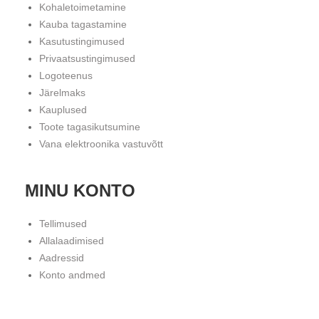
Kohaletoimetamine
Kauba tagastamine
Kasutustingimused
Privaatsustingimused
Logoteenus
Järelmaks
Kauplused
Toote tagasikutsumine
Vana elektroonika vastuvõtt
MINU KONTO
Tellimused
Allalaadimised
Aadressid
Konto andmed