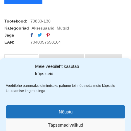
Tootekood:
79830-130
Kategooriad
Aksesuaarid
,
Mütsid
Jaga
EAN:
7040057558164
KIRJELDUS
ARVUSTUSED (0)
TOOTJAD (1)
Meie veebileht kasutab
küpsiseid
Helly Hansen Chelsea
müts on valmistatud
Veebilehe paremaks toimimiseks palume teil nõustuda meie küpsiste
100% akrüülist. Müts on standardsuurusega ja
kasutamise tingimustega.
otsa ees HH logo.
Nõustu
Täpsemad valikud