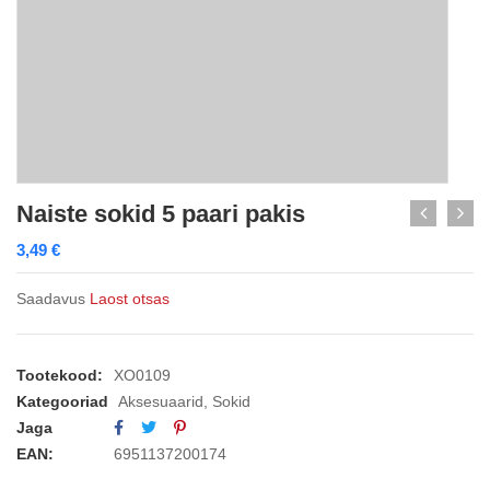
Naiste sokid 5 paari pakis
3,49
€
Saadavus
Laost otsas
Tootekood:
XO0109
Kategooriad
Aksesuaarid
,
Sokid
Jaga
EAN:
6951137200174