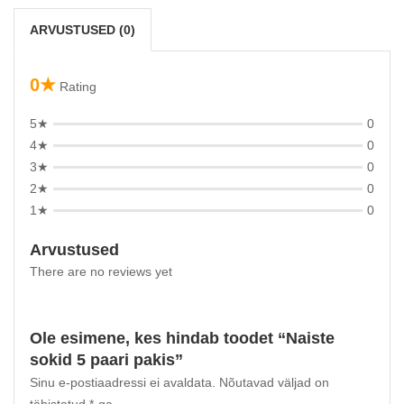
ARVUSTUSED (0)
0★
Rating
5★
0
4★
0
3★
0
2★
0
1★
0
Arvustused
There are no reviews yet
Ole esimene, kes hindab toodet “Naiste
sokid 5 paari pakis”
Sinu e-postiaadressi ei avaldata.
Nõutavad väljad on