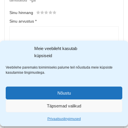
tähistatud
*
-ga
Sinu hinnang
Sinu arvustus
*
Meie veebileht kasutab
küpsiseid
Veebilehe paremaks toimimiseks palume teil nõustuda meie küpsiste
kasutamise tingimustega.
Upload up to 5 images or videos
Nõustu
Täpsemad valikud
Nimi
*
Privaatsustingimused