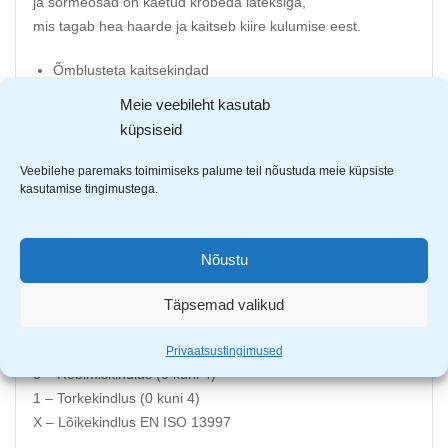
ja sõrmeosad on kaetud krobeda lateksiga,
mis tagab hea haarde ja kaitseb kiire kulumise eest.
Õmblusteta kaitsekindad
Krobe lateks kiht peopesas ja sõrmedel
Meie veebileht kasutab
Mõnusalt veniv ja vastupidav
küpsiseid
Sobib tavatöödeks ning kaitseb mehaaniliste riskide
vastu
Veebilehe paremaks toimimiseks palume teil nõustuda meie küpsiste
kasutamise tingimustega.
Kaitseklass EN 388
Pakis 12 paari
Kastis 120 paari
Nõustu
EN388:2016 CE / 2131x
Täpsemad valikud
2 – Kulumiskindlus (0 kuni 4)
1 – Sisselõikekindlus (0 kuni 5)
Privaatsustingimused
3 – Rebimiskindlus (0 kuni 4)
1 – Torkekindlus (0 kuni 4)
X – Lõikekindlus EN ISO 13997