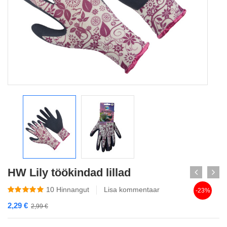
HW Lily töökindad lillad
10
Hinnangut
Lisa kommentaar
-23%
2,29
€
2,99
€