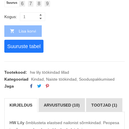
Suurus
6
7
8
9
Kogus:
Lisa korvi
Suuruste tabel
Tootekood:
hw lily töökindad lillad
Kategooriad
Kindad
,
Naiste töökindad
,
Sooduspakkumised
Jaga
KIRJELDUS
ARVUSTUSED (10)
TOOTJAD (1)
HW Lily
õmblusteta elastsed nailonist sõrmkindad. Peopesa