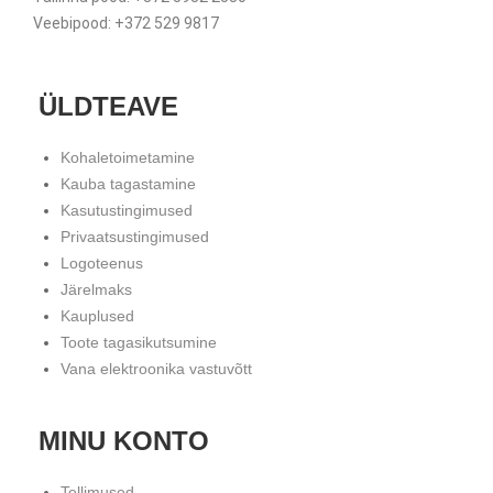
Veebipood: +372 529 9817
ÜLDTEAVE
Kohaletoimetamine
Kauba tagastamine
Kasutustingimused
Privaatsustingimused
Logoteenus
Järelmaks
Kauplused
Toote tagasikutsumine
Vana elektroonika vastuvõtt
MINU KONTO
Tellimused