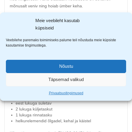
mõnusalt veniv ning hoiab ümber keha.
SOFTSHELL
®
materjal muudab toote ilmastikukindlaks.
Meie veebileht kasutab
Softshell materjal on praktiline,
küpsiseid
pehme mitmekihiline struktuur, mis koosneb sisemisest
pehmest kihist, mis tagab soojuse,
Veebilehe paremaks toimimiseks palume teil nõustuda meie küpsiste
kasutamise tingimustega.
välispind on vastupidav ja ilmastikukindel ning nende vahele
jääb membraankiht, mis annab
tootele hea hingavuse.
Nõustu
94% polüester & 6% elastaan
Täpsemad valikud
tuule- ja veekindel
veekindlus 8000 mm & hingavus 600g/m2/24h
kõrge kaelus
Privaatsustingimused
takjakinnitusega pingutatavad varrukad
eest lukuga suletav
2 lukuga küljetaskut
1 lukuga rinnatasku
helkurelemendid õlgadel, kehal ja käistel