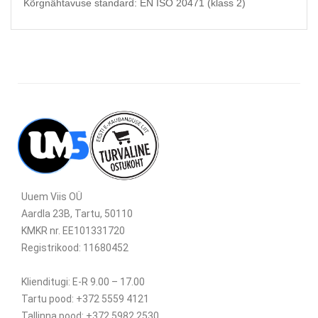
Kõrgnähtavuse standard: EN ISO 20471 (klass 2)
Uuem Viis OÜ
Aardla 23B, Tartu, 50110
KMKR nr. EE101331720
Registrikood: 11680452
Klienditugi: E-R 9.00 – 17.00
Tartu pood: +372 5559 4121
Tallinna pood: +372 5982 2530