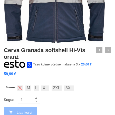
Cerva Granada softshell Hi-Vis
oranž
Tasu kolme võrdse maksena 3 x
20,00
€
59,99
€
Suurus
S
M
L
XL
2XL
3XL
Kogus:
Lisa korvi