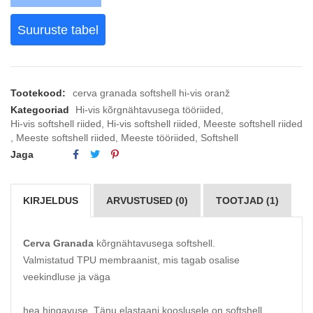
Suuruste tabel
Tootekood:
cerva granada softshell hi-vis oranž
Kategooriad
Hi-vis kõrgnähtavusega tööriided
,
Hi-vis softshell riided
,
Hi-vis softshell riided
,
Meeste softshell riided
,
Meeste softshell riided
,
Meeste tööriided
,
Softshell
Jaga
KIRJELDUS
ARVUSTUSED (0)
TOOTJAD (1)
Cerva Granada
kõrgnähtavusega softshell.
Valmistatud
TPU membraanist, mis tagab osalise
veekindluse ja väga
hea hingavuse. Tänu elastaani kooslusele on softshell