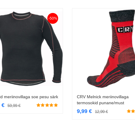
-50%
ld meriinovillaga soe pesu särk
CRV Melnick meriinovillaga
Vali
Vali
termosokid punane/must
9
€
59,99
€
9,99
€
12,99
€