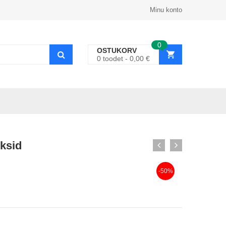
Minu konto
0
OSTUKORV
0
toodet
0,00
€
üksid
-50%