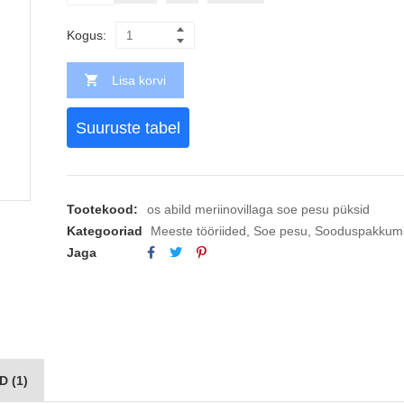
Kogus:
Lisa korvi
Suuruste tabel
Tootekood:
os abild meriinovillaga soe pesu püksid
Kategooriad
Meeste tööriided
,
Soe pesu
,
Sooduspakkum
Jaga
 (1)