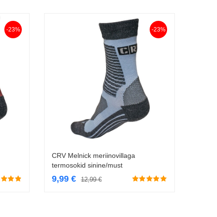
-23%
-23%
CRV Melnick meriinovillaga
Vali
termosokid sinine/must
9,99
€
12,99
€