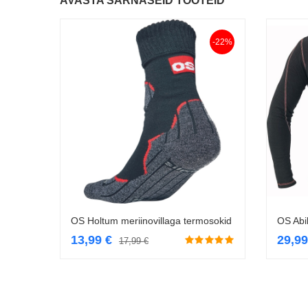
AVASTA SARNASEID TOOTEID
-22%
OS Holtum meriinovillaga termosokid
OS Abi
Vali
13,99
€
29,9
17,99
€