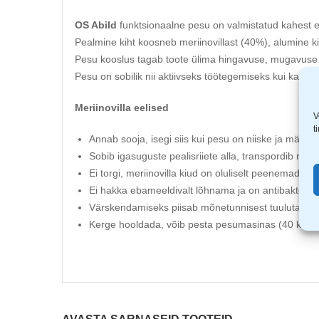
OS Abild
funktsionaalne pesu on valmistatud kahest er
Pealmine kiht koosneb meriinovillast (40%), alumine 
Pesu kooslus tagab toote ülima hingavuse, mugavuse 
Pesu on sobilik nii aktiivseks töötegemiseks kui ka spo
Meriinovilla eelised
V
t
Annab sooja, isegi siis kui pesu on niiske ja märg
Sobib igasuguste pealisriiete alla, transpordib niisk
Ei torgi, meriinovilla kiud on oluliselt peenemad kui 
Ei hakka ebameeldivalt lõhnama ja on antibakteria
Värskendamiseks piisab mõnetunnisest tuulutamis
Kerge hooldada, võib pesta pesumasinas (40 kraadi