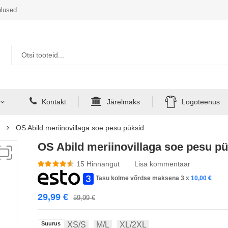
lused
Kontakt
Järelmaks
Logoteenus
OS Abild meriinovillaga soe pesu püksid
OS Abild meriinovillaga soe pesu p
15
Hinnangut
Lisa kommentaar
Tasu kolme võrdse maksena 3 x
10,00
€
29,99
€
59,99
€
Suurus
XS/S
M/L
XL/2XL