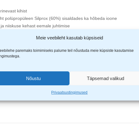
inevast kihist
kiht polüpropüleen Silprox (60%) sisaldades ka hõbeda ioone
ja niiskuse kehast eemale juhtimise
rtimiseks. Materjali kaal 180g/m2.
Meie veebileht kasutab küpsiseid
eebilehe paremaks toimimiseks palume teil nõustuda meie küpsiste kasutamise
ingimustega.
use kiirelt riietuse järgmistesse kihtidesse, tagades ühtlase niiskus ja so
tavalisel lamba villal
Nõustu
Täpsemad valikud
alne
est
Privaatsustingimused
 juures). Ei tohi kasutada loputusvahendeid