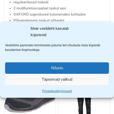
reguleeritavad traksid
2 multifunktsionaalset taskut ees
OXFORD tugevdused kuluvamates kohtades
Põlvekaitsmete taskud põlvedel
1 suur tasku rinnal
Meie veebileht kasutab
1 tasku küljepeal
küpsiseid
2 tagataskut
Veebilehe paremaks toimimiseks palume teil nõustuda meie küpsiste
kasutamise tingimustega.
AVASTA SARNASEID TOOTEID
Nõustu
-49%
-20%
Täpsemad valikud
Privaatsustingimused