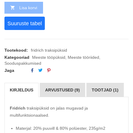
Lisa korvi
Suuruste tabel
Tootekood:
fridrich traksipüksid
Kategooriad
Meeste tööpüksid
,
Meeste tööriided
,
Sooduspakkumised
Jaga
KIRJELDUS
ARVUSTUSED (9)
TOOTJAD (1)
Fridrich
traksipüksid on jalas mugavad ja
multifunktsionaalsed.
Materjal: 20% puuvill & 80% polüester, 235g/m2