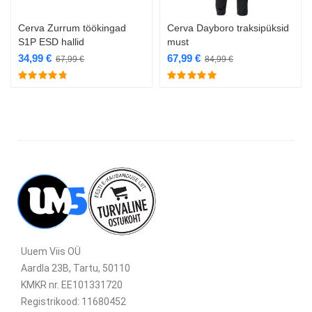
Cerva Zurrum töökingad
Cerva Dayboro traksipüksid
S1P ESD hallid
must
34,99
€
67,99
€
67,99
€
84,99
€
Uuem Viis OÜ
Aardla 23B, Tartu, 50110
KMKR nr. EE101331720
Registrikood: 11680452