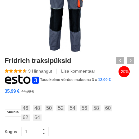
Fridrich traksipüksid
9
Hinnangut
Lisa kommentaar
-20%
Tasu kolme võrdse maksena 3 x
12,00
€
35,99
€
44,99
€
46
48
50
52
54
56
58
60
Suurus
62
64
Kogus: