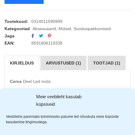
Tootekood:
0314011590999
Kategooriad
Aksesuaarid
,
Mütsid
,
Sooduspakkumised
Jaga
EAN:
8591806119338
KIRJELDUS
ARVUSTUSED (1)
TOOTJAD (1)
Cerva
Deel Led müts
Integreeritud 4 SMD LED valgusega talvemüts
Meie veebileht kasutab
3 erinevat valgusrežiimi
küpsiseid
USB laadimine
Valgustugevus 150lm
Veebilehe paremaks toimimiseks palume teil nõustuda meie küpsiste
kasutamise tingimustega.
Aku kestvus 2-4h
Aku võimsus 200mAh