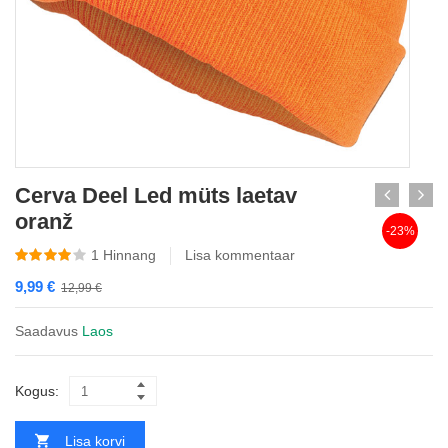
Cerva Deel Led müts laetav
oranž
-23%
1
Hinnang
Lisa kommentaar
9,99
€
12,99
€
Saadavus
Laos
Kogus:
Lisa korvi