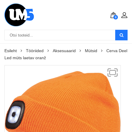
0
Esileht
Tööriided
Aksesuaarid
Mütsid
Cerva Deel
Led müts laetav oranž