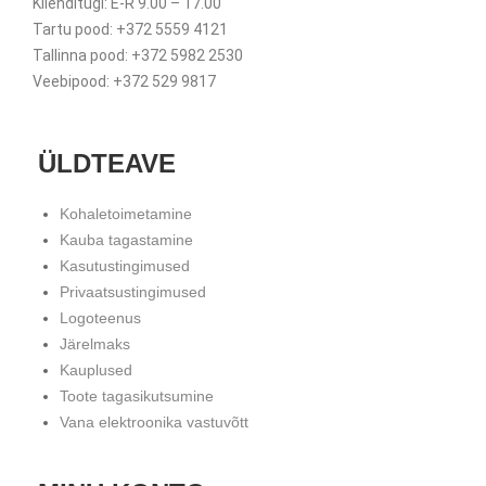
Klienditugi: E-R 9.00 – 17.00
Tartu pood: +372 5559 4121
Tallinna pood: +372 5982 2530
Veebipood: +372 529 9817
ÜLDTEAVE
Kohaletoimetamine
Kauba tagastamine
Kasutustingimused
Privaatsustingimused
Logoteenus
Järelmaks
Kauplused
Toote tagasikutsumine
Vana elektroonika vastuvõtt