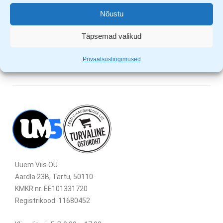
Materjal 100% akrüül
Nõustu
Laadimise indikaatori tuled (punane-laadimine, roheline-
täislaetud)
Täpsemad valikud
Privaatsustingimused
Uuem Viis OÜ
Aardla 23B, Tartu, 50110
KMKR nr. EE101331720
Registrikood: 11680452