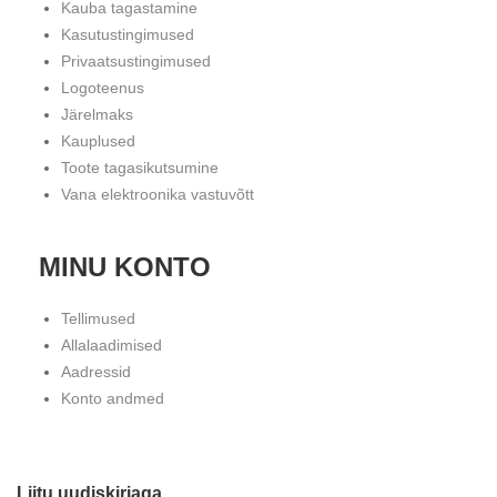
Kauba tagastamine
Kasutustingimused
Privaatsustingimused
Logoteenus
Järelmaks
Kauplused
Toote tagasikutsumine
Vana elektroonika vastuvõtt
MINU KONTO
Tellimused
Allalaadimised
Aadressid
Konto andmed
Liitu uudiskirjaga