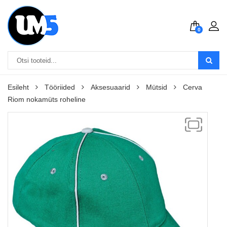
0
Esileht
Tööriided
Aksesuaarid
Mütsid
Cerva
Riom nokamüts roheline