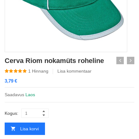
Cerva Riom nokamüts roheline
1
Hinnang
Lisa kommentaar
3,79
€
Saadavus
Laos
Kogus:
Lisa korvi