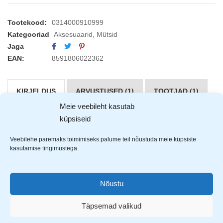
Tootekood:
0314000910999
Kategooriad
Aksesuaarid
,
Mütsid
Jaga
EAN:
8591806022362
KIRJELDUS
ARVUSTUSED (1)
TOOTJAD (1)
Meie veebileht kasutab
küpsiseid
Cerva Riom
nokamüts on valmistatud 100% puuvillast
ja on tagant reguleeritav.
Veebilehe paremaks toimimiseks palume teil nõustuda meie küpsiste
kasutamise tingimustega.
Nõustu
Täpsemad valikud