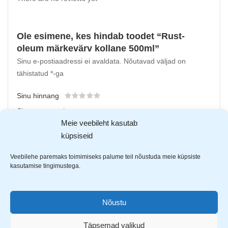
Ole esimene, kes hindab toodet “Rust-
oleum märkevärv kollane 500ml”
Sinu e-postiaadressi ei avaldata.
Nõutavad väljad on
tähistatud
*
-ga
Sinu hinnang
Sinu arvustus
*
Meie veebileht kasutab
küpsiseid
Veebilehe paremaks toimimiseks palume teil nõustuda meie küpsiste
kasutamise tingimustega.
Nõustu
Täpsemad valikud
Upload up to 5 images or videos