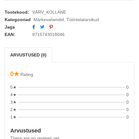
Tootekood:
VÄRV_KOLLANE
Kategooriad
Märkevahendid
,
Tööriistatarvikud
Jaga
EAN:
8715743018046
ARVUSTUSED (0)
0★
Rating
5★
0
4★
0
3★
0
2★
0
1★
0
Arvustused
There are no reviews yet