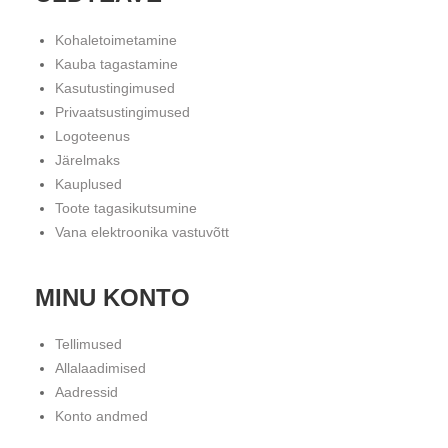
Kohaletoimetamine
Kauba tagastamine
Kasutustingimused
Privaatsustingimused
Logoteenus
Järelmaks
Kauplused
Toote tagasikutsumine
Vana elektroonika vastuvõtt
MINU KONTO
Tellimused
Allalaadimised
Aadressid
Konto andmed