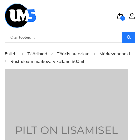
0
Esileht
Tööriistad
Tööriistatarvikud
Märkevahendid
Rust-oleum märkevärv kollane 500ml