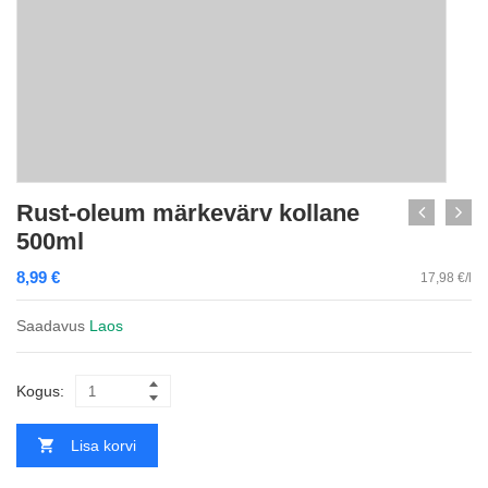
Rust-oleum märkevärv kollane
500ml
8,99
€
17,98 €/l
Saadavus
Laos
Kogus:
Lisa korvi