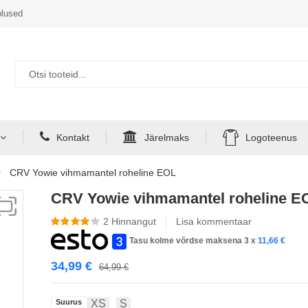
lused
Kontakt
Järelmaks
Logoteenus
CRV Yowie vihmamantel roheline EOL
CRV Yowie vihmamantel roheline E
2
Hinnangut
Lisa kommentaar
Tasu kolme võrdse maksena 3 x
11,66
€
34,99
€
64,99
€
Suurus
XS
S