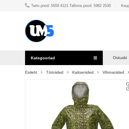
Tartu pood: 5559 4121 Tallinna pood: 5982 2530
Kaup
Ostuabi
Kategooriad
Esileht
Tööriided
Kaitseriided
Vihmariided