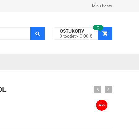
Minu konto
0
OSTUKORV
0
toodet
0,00
€
OL
-46%