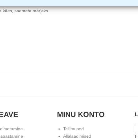
ma käes, saamata märjaks
EAVE
MINU KONTO
L
toimetamine
Tellimused
tagastamine
Allalaadimised
L