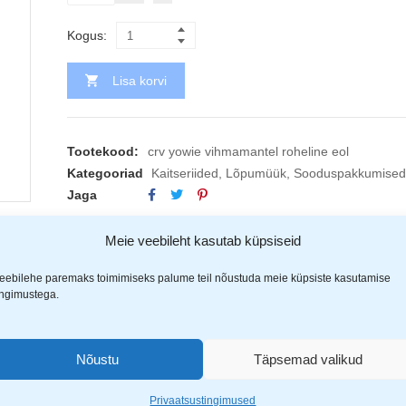
Kogus:
Lisa korvi
Tootekood:
crv yowie vihmamantel roheline eol
Kategooriad
Kaitseriided
,
Lõpumüük
,
Sooduspakkumised
Jaga
Meie veebileht kasutab küpsiseid
eebilehe paremaks toimimiseks palume teil nõustuda meie küpsiste kasutamise
ingimustega.
Nõustu
Täpsemad valikud
(1)
Privaatsustingimused