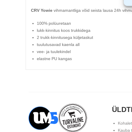
CRV Yowie
vihmamantliga võid seista lausa 24h vih
100% polüuretaan
lukk-kinnitus koos trukkidega
2 trukk-kinnitusega küljetaskut
tuulutusavad kaenla all
vee- ja tuulekindel
elastne PU kangas
ÜLDT
Kohale
Kauba 