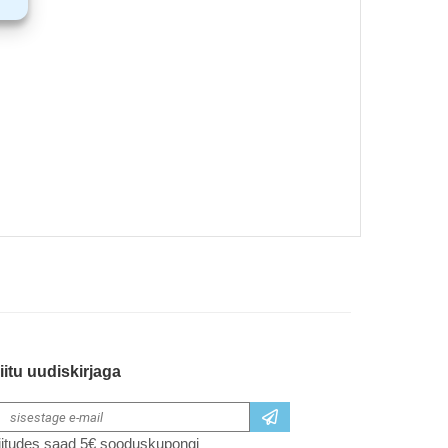
iitu uudiskirjaga
iitudes saad 5€ sooduskupongi