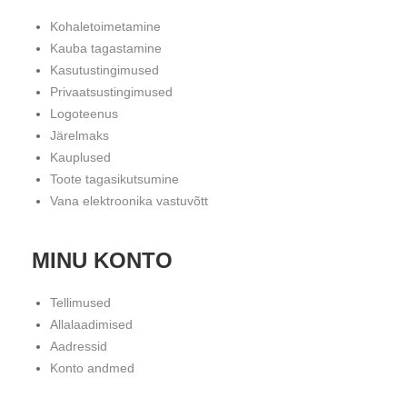
Kohaletoimetamine
Kauba tagastamine
Kasutustingimused
Privaatsustingimused
Logoteenus
Järelmaks
Kauplused
Toote tagasikutsumine
Vana elektroonika vastuvõtt
MINU KONTO
Tellimused
Allalaadimised
Aadressid
Konto andmed