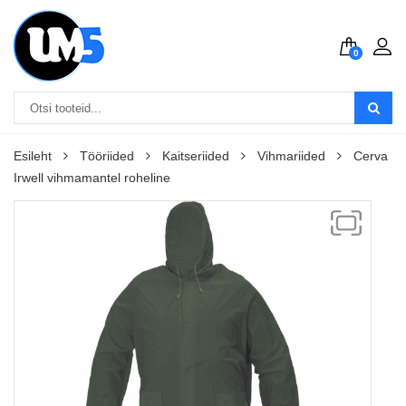
0
Esileht
Tööriided
Kaitseriided
Vihmariided
Cerva
Irwell vihmamantel roheline