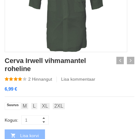
Cerva Irwell vihmamantel
roheline
2
Hinnangut
Lisa kommentaar
6,99
€
Suurus
M
L
XL
2XL
Kogus:
Lisa korvi