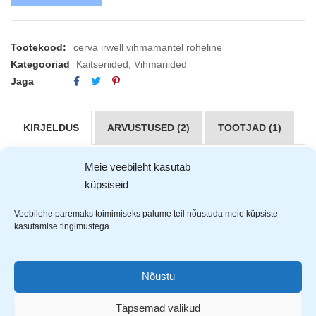
Tootekood:
cerva irwell vihmamantel roheline
Kategooriad
Kaitseriided
,
Vihmariided
Jaga
KIRJELDUS
ARVUSTUSED (2)
TOOTJAD (1)
Meie veebileht kasutab
Cerva Irwell
pikk vihmamantel on valmistatud 100% PVC-st.
küpsiseid
Kergekaaluline 90g/m2 vihmamantel on täielikult veekindel
tänu teibitud õmblustele.
Veebilehe paremaks toimimiseks palume teil nõustuda meie küpsiste
Kapuuts koos nöörpingutitega. 2 takjakinnitusega esitaskut.
kasutamise tingimustega.
Kaenla all on ventilatsiooni avad.
Nõustu
Täpsemad valikud