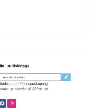
iitu uudiskirjaga
iitudes saad 5€ sooduskupongi
oodustus rakendub al. 30€ ostust