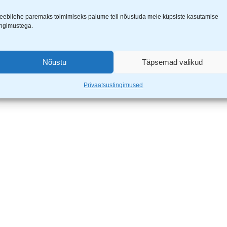
eebilehe paremaks toimimiseks palume teil nõustuda meie küpsiste kasutamise
ingimustega.
Nõustu
Täpsemad valikud
Privaatsustingimused