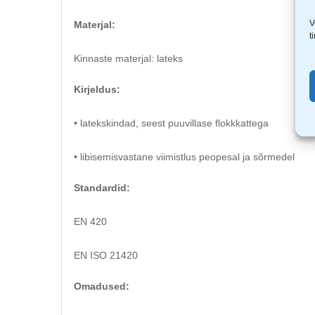
V
Materjal:
t
Kinnaste materjal: lateks
Kirjeldus:
• latekskindad, seest puuvillase flokkkattega
• libisemisvastane viimistlus peopesal ja sõrmedel
Standardid:
EN 420
EN ISO 21420
Omadused: