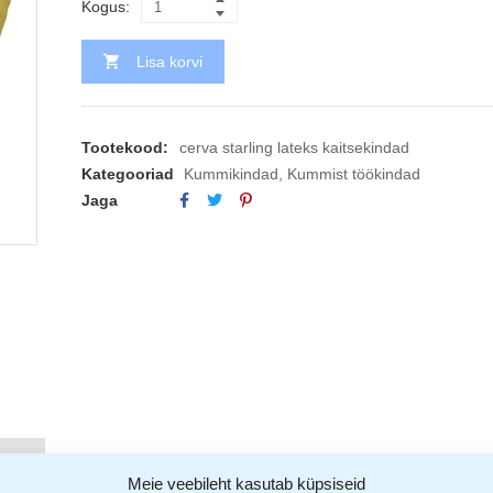
Kogus:
Lisa korvi
Tootekood:
cerva starling lateks kaitsekindad
Kategooriad
Kummikindad
,
Kummist töökindad
Jaga
(1)
Meie veebileht kasutab küpsiseid