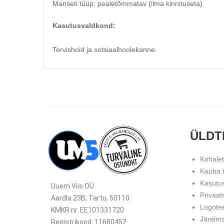
Manseti tüüp: pealetõmmatav (ilma kinnituseta)
Kasutusvaldkond:
Tervishoid ja sotsiaalhoolekanne.
ÜLDT
Kohale
Kauba 
Kasutu
Uuem Viis OÜ
Privaat
Aardla 23B, Tartu, 50110
Logote
KMKR nr. EE101331720
Järelm
Registrikood: 11680452