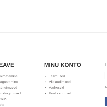
EAVE
MINU KONTO
L
toimetamine
Tellimused
tagastamine
Allalaadimised
L
s
stingimused
Aadressid
sustingimused
Konto andmed
enus
aks