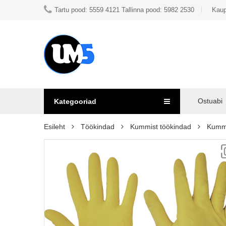
Tartu pood: 5559 4121 Tallinna pood: 5982 2530
Kaup
Ostuabi
Kategooriad
Esileht
Töökindad
Kummist töökindad
Kumm