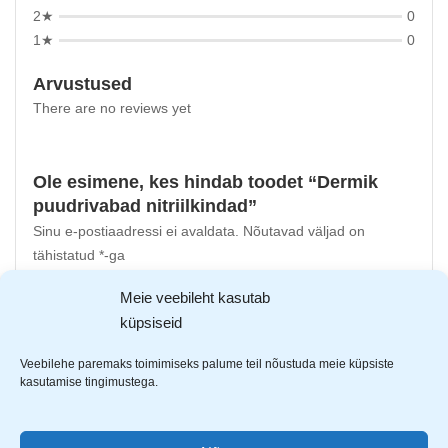
2★
0
1★
0
Arvustused
There are no reviews yet
Ole esimene, kes hindab toodet “Dermik
puudrivabad nitriilkindad”
Sinu e-postiaadressi ei avaldata.
Nõutavad väljad on
tähistatud
*
-ga
Meie veebileht kasutab
Sinu hinnang
küpsiseid
Sinu arvustus
*
Veebilehe paremaks toimimiseks palume teil nõustuda meie küpsiste
kasutamise tingimustega.