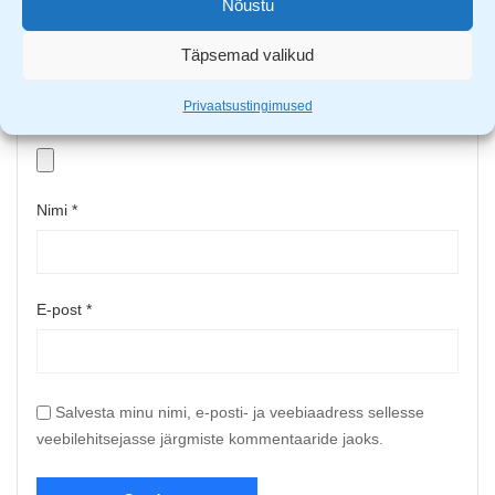
Nõustu
Täpsemad valikud
Privaatsustingimused
Upload up to 5 images or videos
Nimi
*
E-post
*
Salvesta minu nimi, e-posti- ja veebiaadress sellesse
veebilehitsejasse järgmiste kommentaaride jaoks.