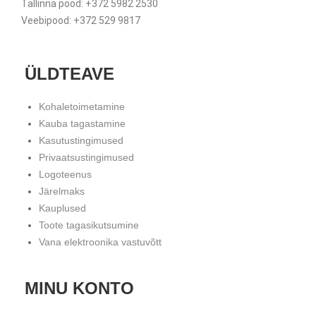
Tallinna pood: +372 5982 2530
Veebipood: +372 529 9817
ÜLDTEAVE
Kohaletoimetamine
Kauba tagastamine
Kasutustingimused
Privaatsustingimused
Logoteenus
Järelmaks
Kauplused
Toote tagasikutsumine
Vana elektroonika vastuvõtt
MINU KONTO