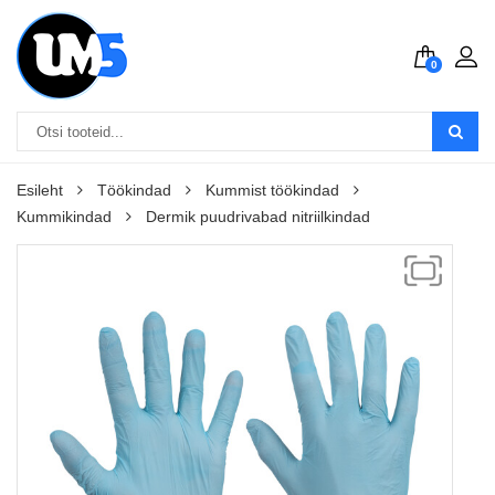
0
Esileht
Töökindad
Kummist töökindad
Kummikindad
Dermik puudrivabad nitriilkindad