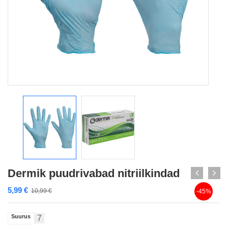
Dermik puudrivabad nitriilkindad
5,99
€
10,99
€
-45%
Suurus
7