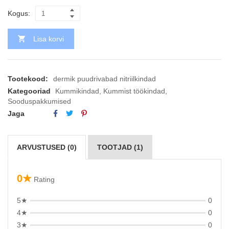
Kogus:
Lisa korvi
Tootekood:
dermik puudrivabad nitriilkindad
Kategooriad
Kummikindad
,
Kummist töökindad
,
Sooduspakkumised
Jaga
ARVUSTUSED (0)
TOOTJAD (1)
0★
Rating
5★
0
4★
0
3★
0