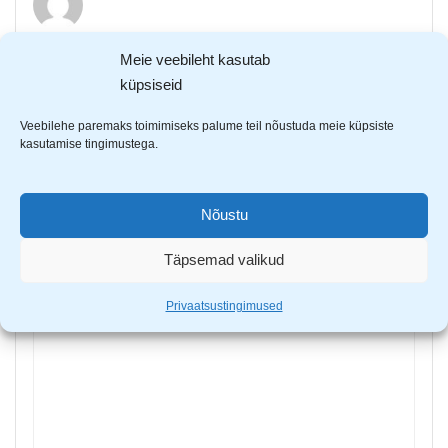
Meie veebileht kasutab
küpsiseid
Tarmo M.
–
27. jaan 2026
Libedad. Pole talvel eriti sovivad. Ehk sügis_kevad
Veebilehe paremaks toimimiseks palume teil nõustuda meie küpsiste
kasutamise tingimustega.
Lisa arvustus
Sinu e-postiaadressi ei avaldata.
Nõutavad väljad on
Nõustu
tähistatud
*
-ga
Täpsemad valikud
Sinu hinnang
Sinu arvustus
*
Privaatsustingimused