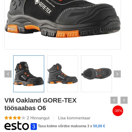
VM Oakland GORE-TEX
töösaabas O6
-38%
2
Hinnangut
Lisa kommentaar
Tasu kolme võrdse maksena 3 x
50,00
€