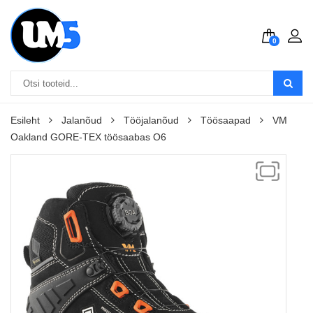
0
Esileht
Jalanõud
Tööjalanõud
Töösaapad
VM
Oakland GORE-TEX töösaabas O6