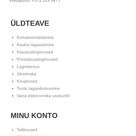
Veebipood: +372 529 9817
ÜLDTEAVE
Kohaletoimetamine
Kauba tagastamine
Kasutustingimused
Privaatsustingimused
Logoteenus
Järelmaks
Kauplused
Toote tagasikutsumine
Vana elektroonika vastuvõtt
MINU KONTO
Tellimused