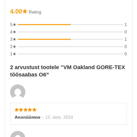
4.00★
Rating
5★
1
4★
0
3★
1
2★
0
1★
0
2 arvustust tootele
VM Oakland GORE-TEX
töösaabas O6
Anonüümne
–
12. dets. 2024