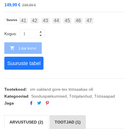
149,99
€
239,99
€
Suurus
41
42
43
44
45
46
47
Kogus:
Lisa korvi
Suuruste tabel
Tootekood:
vm oakland gore-tex töösaabas o6
Kategooriad
Sooduspakkumised
,
Tööjalanõud
,
Töösaapad
Jaga
ARVUSTUSED (2)
TOOTJAD (1)