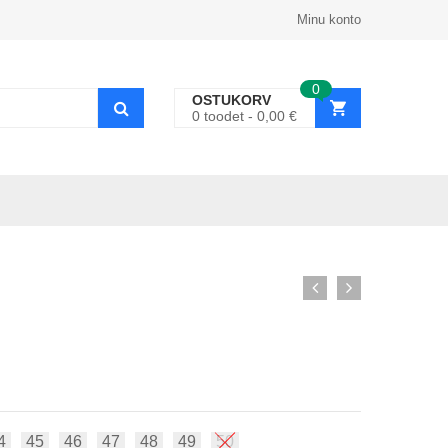
Minu konto
0
OSTUKORV
0
toodet
0,00
€
4
45
46
47
48
49
50