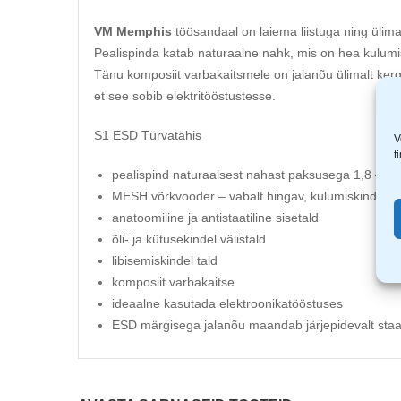
VM Memphis
töösandaal on laiema liistuga ning ülim
Pealispinda katab naturaalne nahk, mis on hea kulumi
Tänu komposiit varbakaitsmele on jalanõu ülimalt kerg
et see sobib elektritööstustesse.
S1 ESD Türvatähis
V
t
pealispind naturaalsest nahast paksusega 1,8 – 2
MESH võrkvooder – vabalt hingav, kulumiskindel ja
anatoomiline ja antistaatiline sisetald
õli- ja kütusekindel välistald
libisemiskindel tald
komposiit varbakaitse
ideaalne kasutada elektroonikatööstuses
ESD märgisega jalanõu maandab järjepidevalt staatil