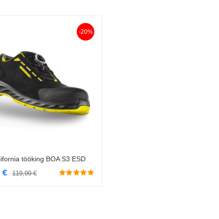
-20%
ifornia tööking BOA S3 ESD
Vali
9
€
119,99
€