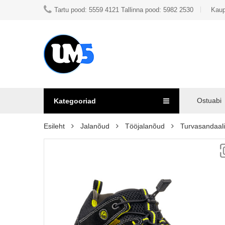
Tartu pood: 5559 4121 Tallinna pood: 5982 2530
Kaup
Ostuabi
Kategooriad
Esileht
Jalanõud
Tööjalanõud
Turvasandaal