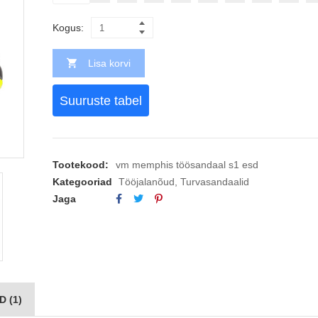
Kogus:
Lisa korvi
Suuruste tabel
Tootekood:
vm memphis töösandaal s1 esd
Kategooriad
Tööjalanõud
,
Turvasandaalid
Jaga
 (1)