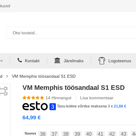
lused
Kontakt
Järelmaks
Logoteenus
id
VM Memphis töösandaal S1 ESD
VM Memphis töösandaal S1 ESD
14
Hinnangut
Lisa kommentaar
Tasu kolme võrdse maksena 3 x
21,66
€
64,99
€
Suurus
36
37
38
39
40
41
42
43
4