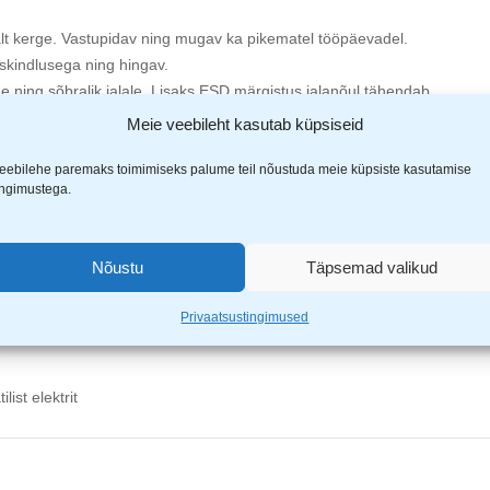
alt kerge. Vastupidav ning mugav ka pikematel tööpäevadel.
skindlusega ning hingav.
e ning sõbralik jalale. Lisaks ESD märgistus jalanõul tähendab,
Meie veebileht kasutab küpsiseid
eebilehe paremaks toimimiseks palume teil nõustuda meie küpsiste kasutamise
ingimustega.
,0 mm
 hea hügieenile
Nõustu
Täpsemad valikud
Privaatsustingimused
ist elektrit