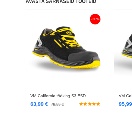
AVASTA SARNASEID TOOTEID
-20%
VM California tööking S3 ESD
VM Cal
Vali
63,99
€
95,9
79,99
€