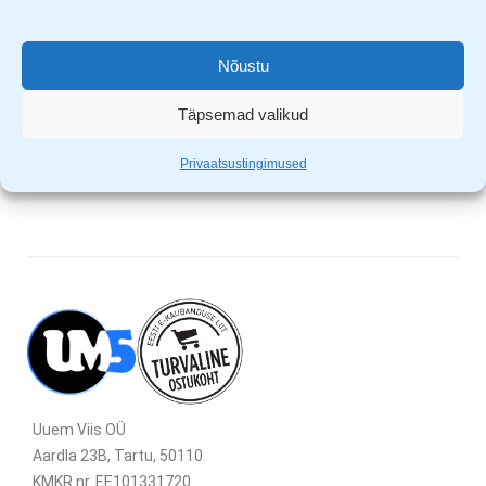
testitud 10kV. Sobivad töötamiseks vahelduva vooluga
ahelates.
Nõustu
Miinuspeaga kruvikeeraja suurused: 3x75mm, 4x100mm
Ristpeaga kruvikeeraja suurused: PH0x75mm,
Täpsemad valikud
PH2x100mm
Privaatsustingimused
Uuem Viis OÜ
Aardla 23B, Tartu, 50110
KMKR nr. EE101331720