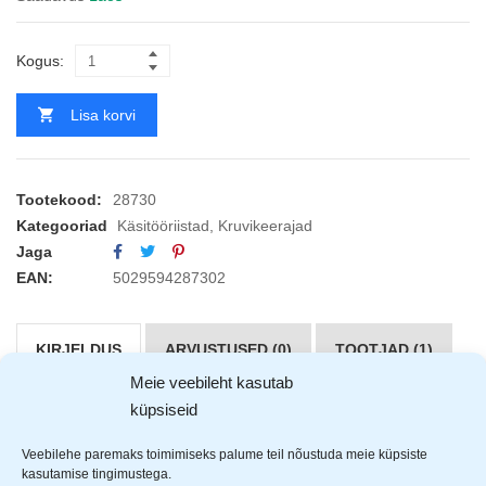
Kogus:
Lisa korvi
Tootekood:
28730
Kategooriad
Käsitööriistad
,
Kruvikeerajad
Jaga
EAN:
5029594287302
KIRJELDUS
ARVUSTUSED (0)
TOOTJAD (1)
Meie veebileht kasutab
küpsiseid
Rolson
elektriku kruvkeerajate komplekt 4-osaline.
Valmistatud vanaadiumist, tugevdatud ja karastatud otsad,
Veebilehe paremaks toimimiseks palume teil nõustuda meie küpsiste
pehmed ja hea haardega käepidemed. Kruvikeerajad on
kasutamise tingimustega.